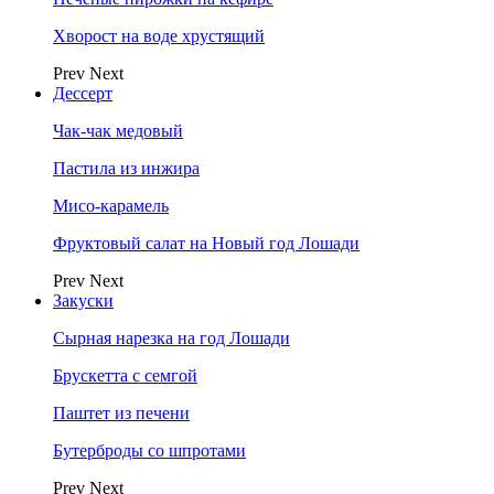
Хворост на воде хрустящий
Prev
Next
Дессерт
Чак-чак медовый
Пастила из инжира
Мисо-карамель
Фруктовый салат на Новый год Лошади
Prev
Next
Закуски
Сырная нарезка на год Лошади
Брускетта с семгой
Паштет из печени
Бутерброды со шпротами
Prev
Next