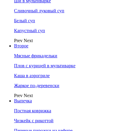
Щи в мультиварке
Сливочный луковый суп
Белый суп
Капустный суп
Prev
Next
Второе
Мясные фрикадельки
Плов с курицей в мультиварке
Каша в аэрогриле
Жаркое по-деревенски
Prev
Next
Выпечка
Постная коврижка
Чизкейк с рикоттой
Печеные пирожки на кефире