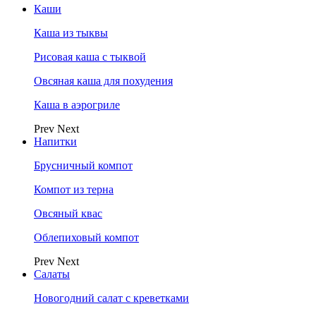
Каши
Каша из тыквы
Рисовая каша с тыквой
Овсяная каша для похудения
Каша в аэрогриле
Prev
Next
Напитки
Брусничный компот
Компот из терна
Овсяный квас
Облепиховый компот
Prev
Next
Салаты
Новогодний салат с креветками