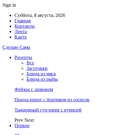
Sign in
Суббота, 8 августа, 2026
Главная
Контакты
Лента
Карта
Сделаю Сама
Рецепты
Все
Заготовки
Блюда из мяса
Блюда из рыбы
Фейхоа с лимоном
Пицца-пирог с бортиком из сосисок
Тыквенный суп-пюре с курицей
Prev
Next
Первое