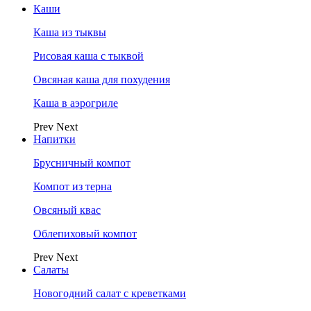
Каши
Каша из тыквы
Рисовая каша с тыквой
Овсяная каша для похудения
Каша в аэрогриле
Prev
Next
Напитки
Брусничный компот
Компот из терна
Овсяный квас
Облепиховый компот
Prev
Next
Салаты
Новогодний салат с креветками