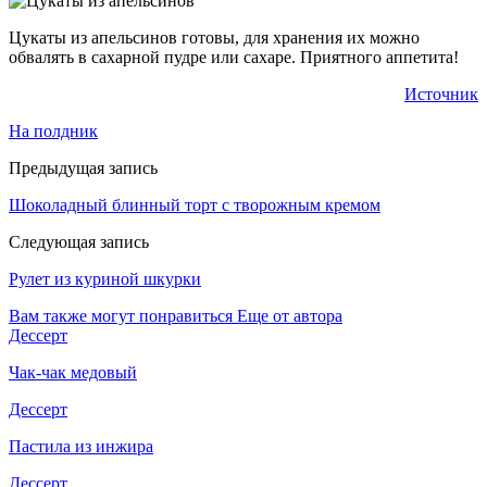
Цукаты из апельсинов готовы, для хранения их можно
обвалять в сахарной пудре или сахаре. Приятного аппетита!
Источник
На полдник
Предыдущая запись
Шоколадный блинный торт с творожным кремом
Следующая запись
Рулет из куриной шкурки
Вам также могут понравиться
Еще от автора
Дессерт
Чак-чак медовый
Дессерт
Пастила из инжира
Дессерт