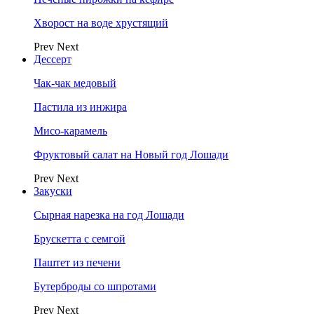
Хворост на воде хрустящий
Prev
Next
Дессерт
Чак-чак медовый
Пастила из инжира
Мисо-карамель
Фруктовый салат на Новый год Лошади
Prev
Next
Закуски
Сырная нарезка на год Лошади
Брускетта с семгой
Паштет из печени
Бутерброды со шпротами
Prev
Next