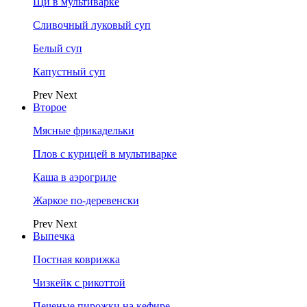
Щи в мультиварке
Сливочный луковый суп
Белый суп
Капустный суп
Prev
Next
Второе
Мясные фрикадельки
Плов с курицей в мультиварке
Каша в аэрогриле
Жаркое по-деревенски
Prev
Next
Выпечка
Постная коврижка
Чизкейк с рикоттой
Печеные пирожки на кефире