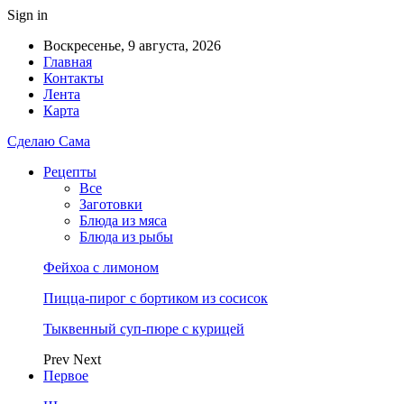
Sign in
Воскресенье, 9 августа, 2026
Главная
Контакты
Лента
Карта
Сделаю Сама
Рецепты
Все
Заготовки
Блюда из мяса
Блюда из рыбы
Фейхоа с лимоном
Пицца-пирог с бортиком из сосисок
Тыквенный суп-пюре с курицей
Prev
Next
Первое