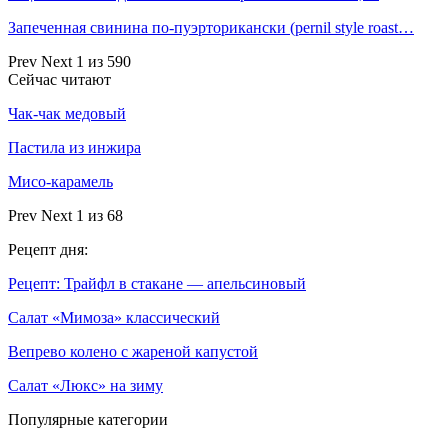
Запеченная свинина по-пуэрторикански (pernil style roast…
Prev
Next
1 из 590
Сейчас читают
Чак-чак медовый
Пастила из инжира
Мисо-карамель
Prev
Next
1 из 68
Рецепт дня:
Рецепт: Трайфл в стакане — апельсиновый
Салат «Мимоза» классический
Вепрево колено с жареной капустой
Салат «Люкс» на зиму
Популярные категории