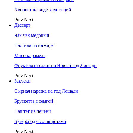
Хворост на воде хрустящий
Prev
Next
Дессерт
Чак-чак медовый
Пастила из инжира
Мисо-карамель
Фруктовый салат на Новый год Лошади
Prev
Next
Закуски
Сырная нарезка на год Лошади
Брускетта с семгой
Паштет из печени
Бутерброды со шпротами
Prev
Next