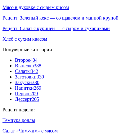
Мясо в духовке с сырым рисом
Рецепт: Зеленый кекс — со щавелем и манной крупой
Рецепт: Салат с курицей — с сыром и сухариками
Хлеб с сухим квасом
Популярные категории
Второе
404
Выпечка
388
Салаты
342
Заготовки
339
Закуски
330
Напитки
269
Первое
209
Дессерт
205
Рецепт недели:
Темпура роллы
Салат «Чим-чим» с мясом