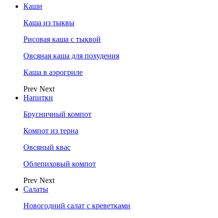
Каши
Каша из тыквы
Рисовая каша с тыквой
Овсяная каша для похудения
Каша в аэрогриле
Prev
Next
Напитки
Брусничный компот
Компот из терна
Овсяный квас
Облепиховый компот
Prev
Next
Салаты
Новогодний салат с креветками