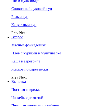
Щи в мультиварке
Сливочный луковый суп
Белый суп
Капустный суп
Prev
Next
Второе
Мясные фрикадельки
Плов с курицей в мультиварке
Каша в аэрогриле
Жаркое по-деревенски
Prev
Next
Выпечка
Постная коврижка
Чизкейк с рикоттой
Печеные пирожки на кефире