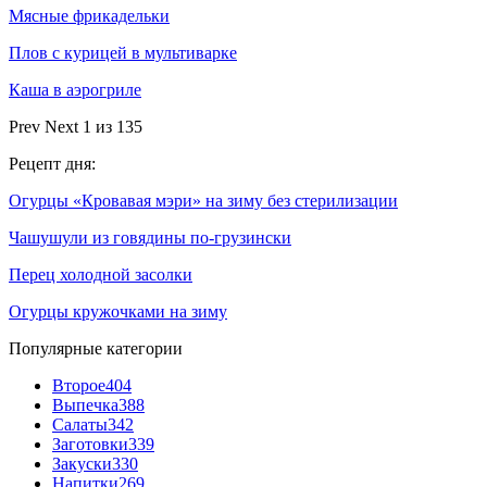
Мясные фрикадельки
Плов с курицей в мультиварке
Каша в аэрогриле
Prev
Next
1 из 135
Рецепт дня:
Огурцы «Кровавая мэри» на зиму без стерилизации
Чашушули из говядины по-грузински
Перец холодной засолки
Огурцы кружочками на зиму
Популярные категории
Второе
404
Выпечка
388
Салаты
342
Заготовки
339
Закуски
330
Напитки
269