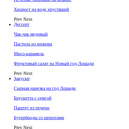
Хворост на воде хрустящий
Prev
Next
Дессерт
Чак-чак медовый
Пастила из инжира
Мисо-карамель
Фруктовый салат на Новый год Лошади
Prev
Next
Закуски
Сырная нарезка на год Лошади
Брускетта с семгой
Паштет из печени
Бутерброды со шпротами
Prev
Next