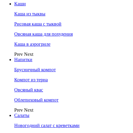
Каши
Каша из тыквы
Рисовая каша с тыквой
Овсяная каша для похудения
Каша в аэрогриле
Prev
Next
Напитки
Брусничный компот
Компот из терна
Овсяный квас
Облепиховый компот
Prev
Next
Салаты
Новогодний салат с креветками