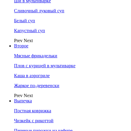
Щи в мультиварке
Сливочный луковый суп
Белый суп
Капустный суп
Prev
Next
Второе
Мясные фрикадельки
Плов с курицей в мультиварке
Каша в аэрогриле
Жаркое по-деревенски
Prev
Next
Выпечка
Постная коврижка
Чизкейк с рикоттой
Печеные пирожки на кефире