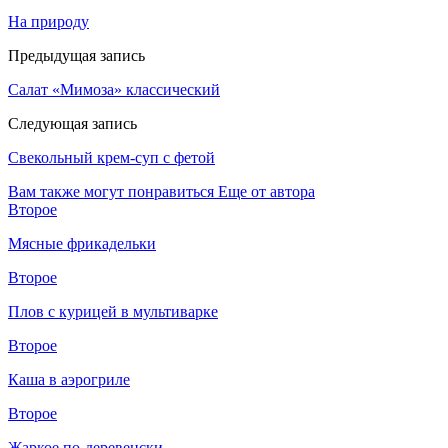
На природу
Предыдущая запись
Салат «Мимоза» классический
Следующая запись
Свекольный крем-суп с фетой
Вам также могут понравиться
Еще от автора
Второе
Мясные фрикадельки
Второе
Плов с курицей в мультиварке
Второе
Каша в аэрогриле
Второе
Жаркое по-деревенски