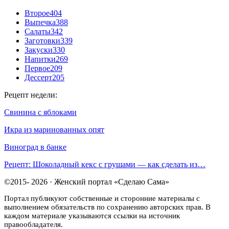
Второе
404
Выпечка
388
Салаты
342
Заготовки
339
Закуски
330
Напитки
269
Первое
209
Дессерт
205
Рецепт недели:
Свинина с яблоками
Икра из маринованных опят
Виноград в банке
Рецепт: Шоколадный кекс с грушами — как сделать из…
©2015- 2026 · Женский портал «Сделаю Сама»
Портал публикуют собственные и сторонние материалы с
выполнением обязательств по сохранению авторских прав. В
каждом материале указываются ссылки на источник
правообладателя.