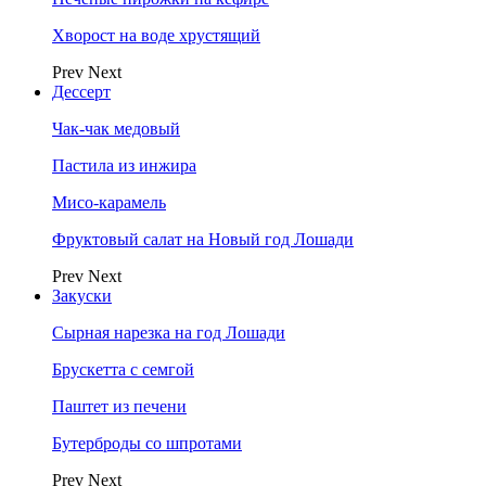
Хворост на воде хрустящий
Prev
Next
Дессерт
Чак-чак медовый
Пастила из инжира
Мисо-карамель
Фруктовый салат на Новый год Лошади
Prev
Next
Закуски
Сырная нарезка на год Лошади
Брускетта с семгой
Паштет из печени
Бутерброды со шпротами
Prev
Next