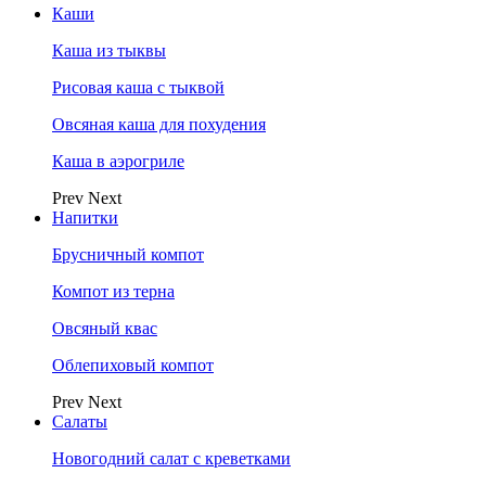
Каши
Каша из тыквы
Рисовая каша с тыквой
Овсяная каша для похудения
Каша в аэрогриле
Prev
Next
Напитки
Брусничный компот
Компот из терна
Овсяный квас
Облепиховый компот
Prev
Next
Салаты
Новогодний салат с креветками