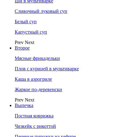
Щи в мультиварке
Сливочный луковый суп
Белый суп
Капустный суп
Prev
Next
Второе
Мясные фрикадельки
Плов с курицей в мультиварке
Каша в аэрогриле
Жаркое по-деревенски
Prev
Next
Выпечка
Постная коврижка
Чизкейк с рикоттой
Печеные пирожки на кефире