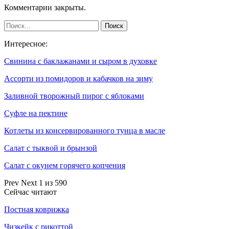
Комментарии закрыты.
Интересное:
Свинина с баклажанами и сыром в духовке
Ассорти из помидоров и кабачков на зиму
Заливной творожный пирог с яблоками
Суфле на пектине
Котлеты из консервированного тунца в масле
Салат с тыквой и брынзой
Cалат с окунем горячего копчения
Prev
Next
1 из 590
Сейчас читают
Постная коврижка
Чизкейк с рикоттой