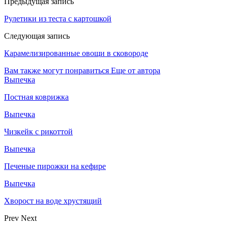
Предыдущая запись
Рулетики из теста с картошкой
Следующая запись
Карамелизированные овощи в сковороде
Вам также могут понравиться
Еще от автора
Выпечка
Постная коврижка
Выпечка
Чизкейк с рикоттой
Выпечка
Печеные пирожки на кефире
Выпечка
Хворост на воде хрустящий
Prev
Next