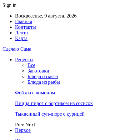
Sign in
Воскресенье, 9 августа, 2026
Главная
Контакты
Лента
Карта
Сделаю Сама
Рецепты
Все
Заготовки
Блюда из мяса
Блюда из рыбы
Фейхоа с лимоном
Пицца-пирог с бортиком из сосисок
Тыквенный суп-пюре с курицей
Prev
Next
Первое