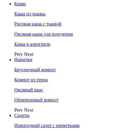
Каши
Каша из тыквы
Рисовая каша с тыквой
Овсяная каша для похудения
Каша в аэрогриле
Prev
Next
Напитки
Брусничный компот
Компот из терна
Овсяный квас
Облепиховый компот
Prev
Next
Салаты
Новогодний салат с креветками