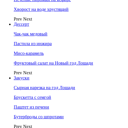
Хворост на воде хрустящий
Prev
Next
Дессерт
Чак-чак медовый
Пастила из инжира
Мисо-карамель
Фруктовый салат на Новый год Лошади
Prev
Next
Закуски
Сырная нарезка на год Лошади
Брускетта с семгой
Паштет из печени
Бутерброды со шпротами
Prev
Next