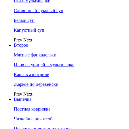
Щи в мультиварке
Сливочный луковый суп
Белый суп
Капустный суп
Prev
Next
Второе
Мясные фрикадельки
Плов с курицей в мультиварке
Каша в аэрогриле
Жаркое по-деревенски
Prev
Next
Выпечка
Постная коврижка
Чизкейк с рикоттой
Печеные пирожки на кефире