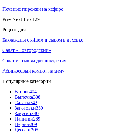
Печеные пирожки на кефире
Prev
Next
1 из 129
Рецепт дня:
Баклажаны с яйцом и сыром в духовке
Салат «Новгородский»
Салат из тыквы для похудения
Абрикосовый компот на зиму
Популярные категории
Второе
404
Выпечка
388
Салаты
342
Заготовки
339
Закуски
330
Напитки
269
Первое
209
Дессерт
205