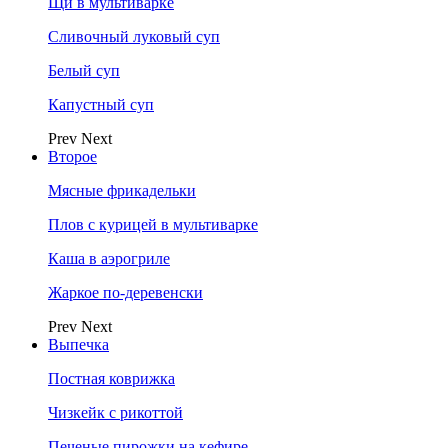
Щи в мультиварке
Сливочный луковый суп
Белый суп
Капустный суп
Prev
Next
Второе
Мясные фрикадельки
Плов с курицей в мультиварке
Каша в аэрогриле
Жаркое по-деревенски
Prev
Next
Выпечка
Постная коврижка
Чизкейк с рикоттой
Печеные пирожки на кефире