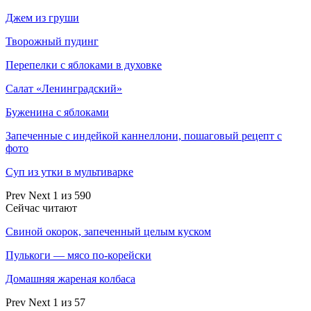
Джем из груши
Творожный пудинг
Перепелки с яблоками в духовке
Салат «Ленинградский»
Буженина с яблоками
Запеченные с индейкой каннеллони, пошаговый рецепт с
фото
Суп из утки в мультиварке
Prev
Next
1 из 590
Сейчас читают
Свиной окорок, запеченный целым куском
Пулькоги — мясо по-корейски
Домашняя жареная колбаса
Prev
Next
1 из 57