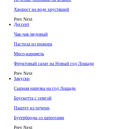
Хворост на воде хрустящий
Prev
Next
Дессерт
Чак-чак медовый
Пастила из инжира
Мисо-карамель
Фруктовый салат на Новый год Лошади
Prev
Next
Закуски
Сырная нарезка на год Лошади
Брускетта с семгой
Паштет из печени
Бутерброды со шпротами
Prev
Next