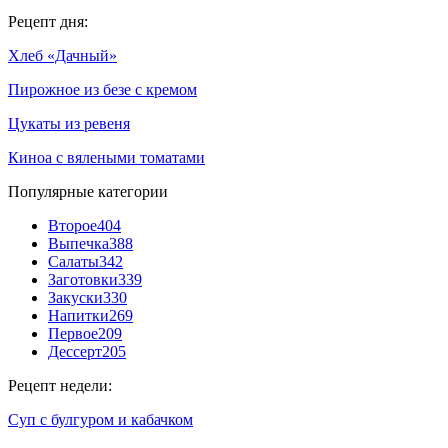
Рецепт дня:
Хлеб «Дачный»
Пирожное из безе с кремом
Цукаты из ревеня
Киноа с вялеными томатами
Популярные категории
Второе
404
Выпечка
388
Салаты
342
Заготовки
339
Закуски
330
Напитки
269
Первое
209
Дессерт
205
Рецепт недели:
Суп с булгуром и кабачком