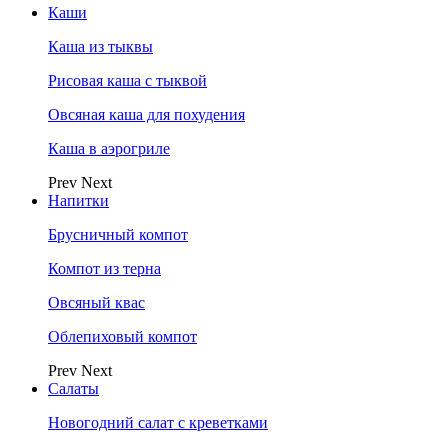
Каши
Каша из тыквы
Рисовая каша с тыквой
Овсяная каша для похудения
Каша в аэрогриле
Prev
Next
Напитки
Брусничный компот
Компот из терна
Овсяный квас
Облепиховый компот
Prev
Next
Салаты
Новогодний салат с креветками