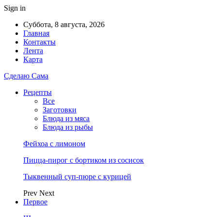
Sign in
Суббота, 8 августа, 2026
Главная
Контакты
Лента
Карта
Сделаю Сама
Рецепты
Все
Заготовки
Блюда из мяса
Блюда из рыбы
Фейхоа с лимоном
Пицца-пирог с бортиком из сосисок
Тыквенный суп-пюре с курицей
Prev
Next
Первое