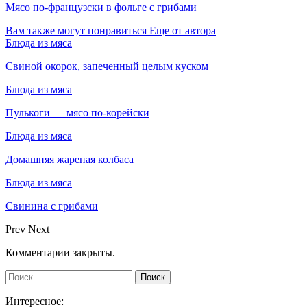
Мясо по-французски в фольге с грибами
Вам также могут понравиться
Еще от автора
Блюда из мяса
Свиной окорок, запеченный целым куском
Блюда из мяса
Пулькоги — мясо по-корейски
Блюда из мяса
Домашняя жареная колбаса
Блюда из мяса
Свинина с грибами
Prev
Next
Комментарии закрыты.
Интересное: