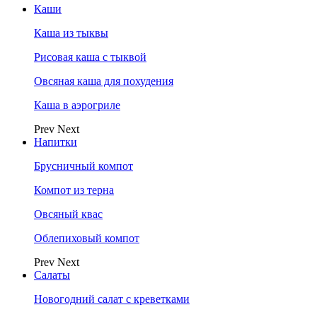
Каши
Каша из тыквы
Рисовая каша с тыквой
Овсяная каша для похудения
Каша в аэрогриле
Prev
Next
Напитки
Брусничный компот
Компот из терна
Овсяный квас
Облепиховый компот
Prev
Next
Салаты
Новогодний салат с креветками