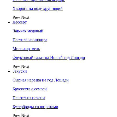
Хворост на воде хрустящий
Prev
Next
Дессерт
Чак-чак медовый
Пастила из инжира
Мисо-карамель
Фруктовый салат на Новый год Лошади
Prev
Next
Закуски
Сырная нарезка на год Лошади
Брускетта с семгой
Паштет из печени
Бутерброды со шпротами
Prev
Next