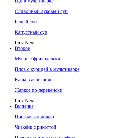
Щи в мультиварке
Сливочный луковый суп
Белый суп
Капустный суп
Prev
Next
Второе
Мясные фрикадельки
Плов с курицей в мультиварке
Каша в аэрогриле
Жаркое по-деревенски
Prev
Next
Выпечка
Постная коврижка
Чизкейк с рикоттой
Печеные пирожки на кефире