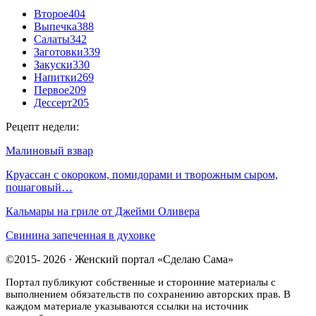
Второе
404
Выпечка
388
Салаты
342
Заготовки
339
Закуски
330
Напитки
269
Первое
209
Дессерт
205
Рецепт недели:
Малиновый взвар
Круассан с окороком, помидорами и творожным сыром,
пошаговый…
Кальмары на гриле от Джейми Оливера
Свинина запеченная в духовке
©2015- 2026 · Женский портал «Сделаю Сама»
Портал публикуют собственные и сторонние материалы с
выполнением обязательств по сохранению авторских прав. В
каждом материале указываются ссылки на источник