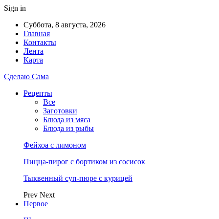
Sign in
Суббота, 8 августа, 2026
Главная
Контакты
Лента
Карта
Сделаю Сама
Рецепты
Все
Заготовки
Блюда из мяса
Блюда из рыбы
Фейхоа с лимоном
Пицца-пирог с бортиком из сосисок
Тыквенный суп-пюре с курицей
Prev
Next
Первое