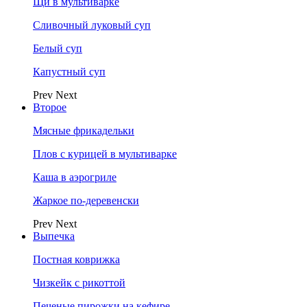
Щи в мультиварке
Сливочный луковый суп
Белый суп
Капустный суп
Prev
Next
Второе
Мясные фрикадельки
Плов с курицей в мультиварке
Каша в аэрогриле
Жаркое по-деревенски
Prev
Next
Выпечка
Постная коврижка
Чизкейк с рикоттой
Печеные пирожки на кефире