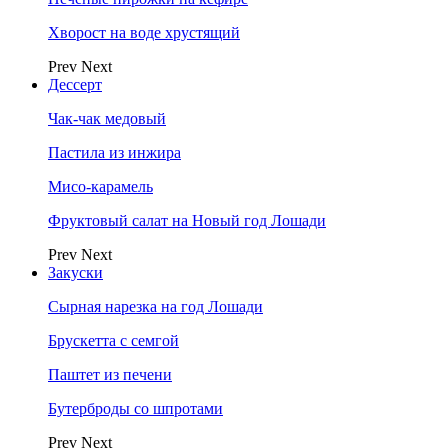
Хворост на воде хрустящий
Prev
Next
Дессерт
Чак-чак медовый
Пастила из инжира
Мисо-карамель
Фруктовый салат на Новый год Лошади
Prev
Next
Закуски
Сырная нарезка на год Лошади
Брускетта с семгой
Паштет из печени
Бутерброды со шпротами
Prev
Next