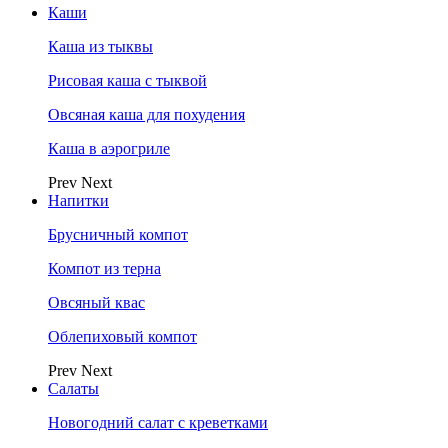
Каши
Каша из тыквы
Рисовая каша с тыквой
Овсяная каша для похудения
Каша в аэрогриле
Prev
Next
Напитки
Брусничный компот
Компот из терна
Овсяный квас
Облепиховый компот
Prev
Next
Салаты
Новогодний салат с креветками