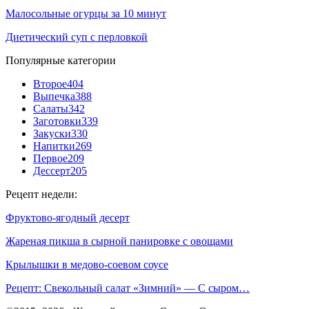
Малосольные огурцы за 10 минут
Диетический суп с перловкой
Популярные категории
Второе
404
Выпечка
388
Салаты
342
Заготовки
339
Закуски
330
Напитки
269
Первое
209
Дессерт
205
Рецепт недели:
Фруктово-ягодный десерт
Жареная пикша в сырной панировке с овощами
Крылышки в медово-соевом соусе
Рецепт: Свекольный салат «Зимний» — С сыром…