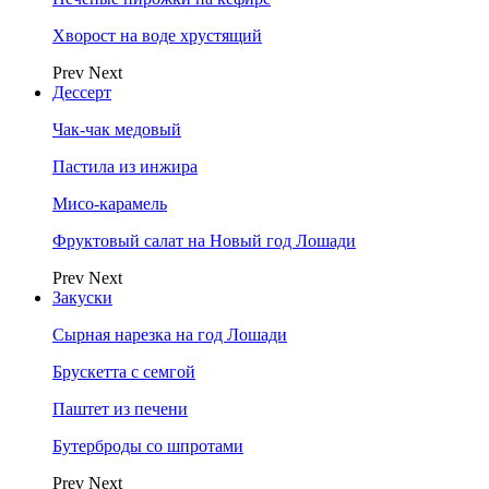
Хворост на воде хрустящий
Prev
Next
Дессерт
Чак-чак медовый
Пастила из инжира
Мисо-карамель
Фруктовый салат на Новый год Лошади
Prev
Next
Закуски
Сырная нарезка на год Лошади
Брускетта с семгой
Паштет из печени
Бутерброды со шпротами
Prev
Next