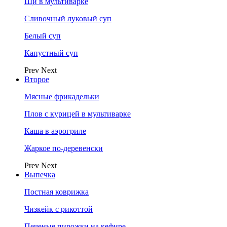
Щи в мультиварке
Сливочный луковый суп
Белый суп
Капустный суп
Prev
Next
Второе
Мясные фрикадельки
Плов с курицей в мультиварке
Каша в аэрогриле
Жаркое по-деревенски
Prev
Next
Выпечка
Постная коврижка
Чизкейк с рикоттой
Печеные пирожки на кефире