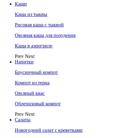
Каши
Каша из тыквы
Рисовая каша с тыквой
Овсяная каша для похудения
Каша в аэрогриле
Prev
Next
Напитки
Брусничный компот
Компот из терна
Овсяный квас
Облепиховый компот
Prev
Next
Салаты
Новогодний салат с креветками