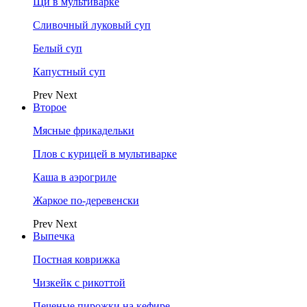
Щи в мультиварке
Сливочный луковый суп
Белый суп
Капустный суп
Prev
Next
Второе
Мясные фрикадельки
Плов с курицей в мультиварке
Каша в аэрогриле
Жаркое по-деревенски
Prev
Next
Выпечка
Постная коврижка
Чизкейк с рикоттой
Печеные пирожки на кефире