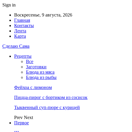
Sign in
Воскресенье, 9 августа, 2026
Главная
Контакты
Лента
Карта
Сделаю Сама
Рецепты
Все
Заготовки
Блюда из мяса
Блюда из рыбы
Фейхоа с лимоном
Пицца-пирог с бортиком из сосисок
Тыквенный суп-пюре с курицей
Prev
Next
Первое