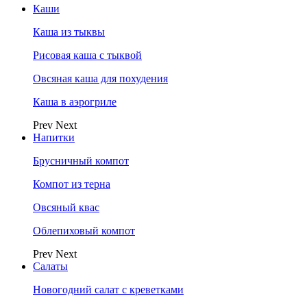
Каши
Каша из тыквы
Рисовая каша с тыквой
Овсяная каша для похудения
Каша в аэрогриле
Prev
Next
Напитки
Брусничный компот
Компот из терна
Овсяный квас
Облепиховый компот
Prev
Next
Салаты
Новогодний салат с креветками