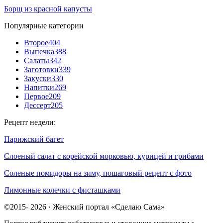
Борщ из красной капусты
Популярные категории
Второе
404
Выпечка
388
Салаты
342
Заготовки
339
Закуски
330
Напитки
269
Первое
209
Дессерт
205
Рецепт недели:
Парижский багет
Слоеный салат с корейской морковью, курицей и грибами
Соленые помидоры на зиму, пошаговый рецепт с фото
Лимонные колечки с фисташками
©2015- 2026 · Женский портал «Сделаю Сама»