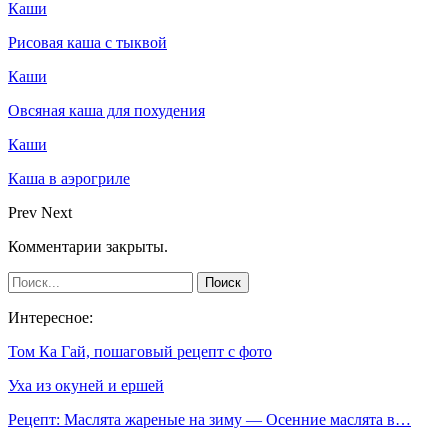
Каши
Рисовая каша с тыквой
Каши
Овсяная каша для похудения
Каши
Каша в аэрогриле
Prev
Next
Комментарии закрыты.
Интересное:
Том Ка Гай, пошаговый рецепт с фото
Уха из окуней и ершей
Рецепт: Маслята жареные на зиму — Осенние маслята в…