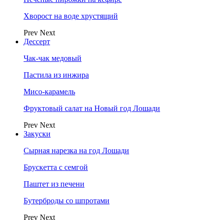
Хворост на воде хрустящий
Prev
Next
Дессерт
Чак-чак медовый
Пастила из инжира
Мисо-карамель
Фруктовый салат на Новый год Лошади
Prev
Next
Закуски
Сырная нарезка на год Лошади
Брускетта с семгой
Паштет из печени
Бутерброды со шпротами
Prev
Next