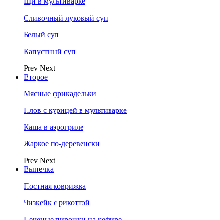
Щи в мультиварке
Сливочный луковый суп
Белый суп
Капустный суп
Prev
Next
Второе
Мясные фрикадельки
Плов с курицей в мультиварке
Каша в аэрогриле
Жаркое по-деревенски
Prev
Next
Выпечка
Постная коврижка
Чизкейк с рикоттой
Печеные пирожки на кефире