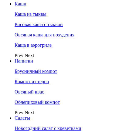
Каши
Каша из тыквы
Рисовая каша с тыквой
Овсяная каша для похудения
Каша в аэрогриле
Prev
Next
Напитки
Брусничный компот
Компот из терна
Овсяный квас
Облепиховый компот
Prev
Next
Салаты
Новогодний салат с креветками