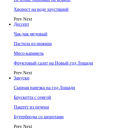
Хворост на воде хрустящий
Prev
Next
Дессерт
Чак-чак медовый
Пастила из инжира
Мисо-карамель
Фруктовый салат на Новый год Лошади
Prev
Next
Закуски
Сырная нарезка на год Лошади
Брускетта с семгой
Паштет из печени
Бутерброды со шпротами
Prev
Next