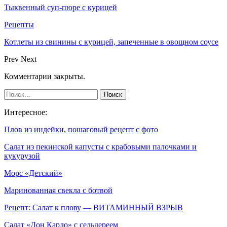
Тыквенный суп-пюре с курицей
Рецепты
Котлеты из свинины с курицей, запеченные в овощном соусе
Prev
Next
Комментарии закрыты.
Интересное:
Плов из индейки, пошаговый рецепт с фото
Салат из пекинской капусты с крабовыми палочками и
кукурузой
Морс «Детский»
Маринованная свекла с ботвой
Рецепт: Салат к плову — ВИТАМИННЫЙ ВЗРЫВ
Салат «Дон Карло» с сельдереем