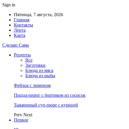
Sign in
Пятница, 7 августа, 2026
Главная
Контакты
Лента
Карта
Сделаю Сама
Рецепты
Все
Заготовки
Блюда из мяса
Блюда из рыбы
Фейхоа с лимоном
Пицца-пирог с бортиком из сосисок
Тыквенный суп-пюре с курицей
Prev
Next
Первое