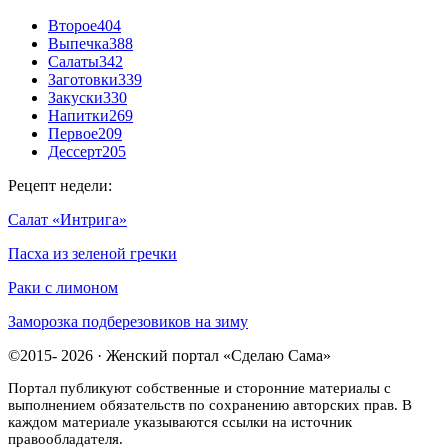
Второе
404
Выпечка
388
Салаты
342
Заготовки
339
Закуски
330
Напитки
269
Первое
209
Дессерт
205
Рецепт недели:
Салат «Интрига»
Пасха из зеленой гречки
Раки с лимоном
Заморозка подберезовиков на зиму
©2015- 2026 · Женский портал «Сделаю Сама»
Портал публикуют собственные и сторонние материалы с
выполнением обязательств по сохранению авторских прав. В
каждом материале указываются ссылки на источник
правообладателя.