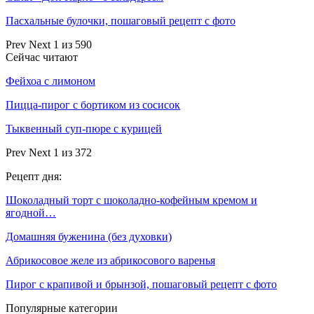
Пасхальные булочки, пошаговый рецепт с фото
Prev
Next
1 из 590
Сейчас читают
Фейхоа с лимоном
Пицца-пирог с бортиком из сосисок
Тыквенный суп-пюре с курицей
Prev
Next
1 из 372
Рецепт дня:
Шоколадный торт с шоколадно-кофейным кремом и
ягодной…
Домашняя буженина (без духовки)
Абрикосовое желе из абрикосового варенья
Пирог с крапивой и брынзой, пошаговый рецепт с фото
Популярные категории