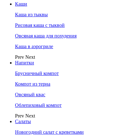
Каши
Каша из тыквы
Рисовая каша с тыквой
Овсяная каша для похудения
Каша в аэрогриле
Prev
Next
Напитки
Брусничный компот
Компот из терна
Овсяный квас
Облепиховый компот
Prev
Next
Салаты
Новогодний салат с креветками