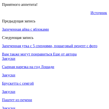
Приятного аппетита!
Источник
Предыдущая запись
Запеченная айва с яблоками
Следующая запись
Запеченная утка с 5 специями, пошаговый рецепт с фото
Вам также могут понравиться
Еще от автора
Закуски
Сырная нарезка на год Лошади
Закуски
Брускетта с семгой
Закуски
Паштет из печени
Закуски