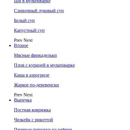
Щи в мультиварке
Сливочный луковый суп
Белый суп
Капустный суп
Prev
Next
Второе
Мясные фрикадельки
Плов с курицей в мультиварке
Каша в аэрогриле
Жаркое по-деревенски
Prev
Next
Выпечка
Постная коврижка
Чизкейк с рикоттой
Печеные пирожки на кефире