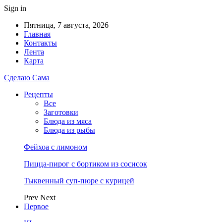
Sign in
Пятница, 7 августа, 2026
Главная
Контакты
Лента
Карта
Сделаю Сама
Рецепты
Все
Заготовки
Блюда из мяса
Блюда из рыбы
Фейхоа с лимоном
Пицца-пирог с бортиком из сосисок
Тыквенный суп-пюре с курицей
Prev
Next
Первое