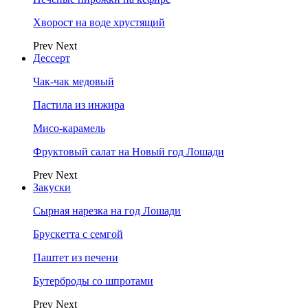
Хворост на воде хрустящий
Prev
Next
Дессерт
Чак-чак медовый
Пастила из инжира
Мисо-карамель
Фруктовый салат на Новый год Лошади
Prev
Next
Закуски
Сырная нарезка на год Лошади
Брускетта с семгой
Паштет из печени
Бутерброды со шпротами
Prev
Next