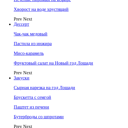
Хворост на воде хрустящий
Prev
Next
Дессерт
Чак-чак медовый
Пастила из инжира
Мисо-карамель
Фруктовый салат на Новый год Лошади
Prev
Next
Закуски
Сырная нарезка на год Лошади
Брускетта с семгой
Паштет из печени
Бутерброды со шпротами
Prev
Next