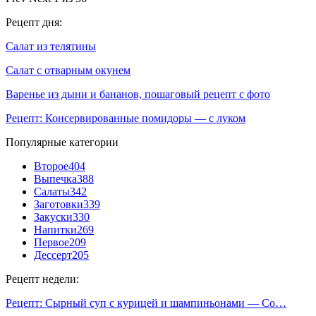
Рецепт дня:
Салат из телятины
Салат с отварным окунем
Варенье из дыни и бананов, пошаговый рецепт с фото
Рецепт: Консервированные помидоры — с луком
Популярные категории
Второе
404
Выпечка
388
Салаты
342
Заготовки
339
Закуски
330
Напитки
269
Первое
209
Дессерт
205
Рецепт недели:
Рецепт: Сырный суп с курицей и шампиньонами — Со…