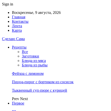
Sign in
Воскресенье, 9 августа, 2026
Главная
Контакты
Лента
Карта
Сделаю Сама
Рецепты
Все
Заготовки
Блюда из мяса
Блюда из рыбы
Фейхоа с лимоном
Пицца-пирог с бортиком из сосисок
Тыквенный суп-пюре с курицей
Prev
Next
Первое