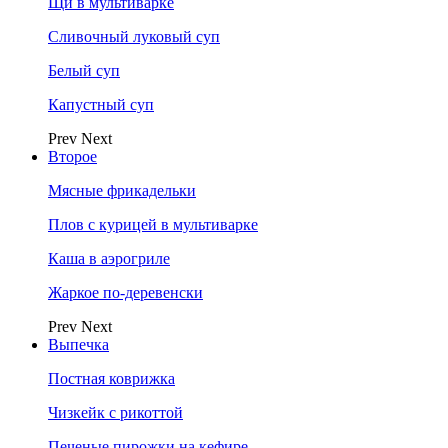
Щи в мультиварке
Сливочный луковый суп
Белый суп
Капустный суп
Prev
Next
Второе
Мясные фрикадельки
Плов с курицей в мультиварке
Каша в аэрогриле
Жаркое по-деревенски
Prev
Next
Выпечка
Постная коврижка
Чизкейк с рикоттой
Печеные пирожки на кефире