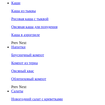
Каши
Каша из тыквы
Рисовая каша с тыквой
Овсяная каша для похудения
Каша в аэрогриле
Prev
Next
Напитки
Брусничный компот
Компот из терна
Овсяный квас
Облепиховый компот
Prev
Next
Салаты
Новогодний салат с креветками