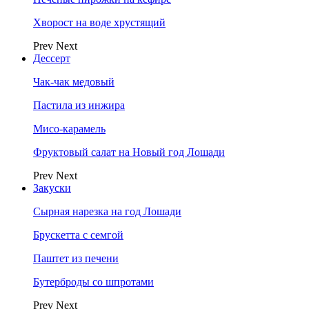
Хворост на воде хрустящий
Prev
Next
Дессерт
Чак-чак медовый
Пастила из инжира
Мисо-карамель
Фруктовый салат на Новый год Лошади
Prev
Next
Закуски
Сырная нарезка на год Лошади
Брускетта с семгой
Паштет из печени
Бутерброды со шпротами
Prev
Next