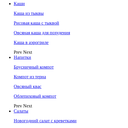
Каши
Каша из тыквы
Рисовая каша с тыквой
Овсяная каша для похудения
Каша в аэрогриле
Prev
Next
Напитки
Брусничный компот
Компот из терна
Овсяный квас
Облепиховый компот
Prev
Next
Салаты
Новогодний салат с креветками