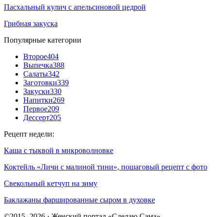
Пасхальный кулич с апельсиновой цедрой
Грибная закуска
Популярные категории
Второе
404
Выпечка
388
Салаты
342
Заготовки
339
Закуски
330
Напитки
269
Первое
209
Дессерт
205
Рецепт недели:
Каша с тыквой в микроволновке
Коктейль «Личи с малиной тини», пошаговый рецепт с фото
Свекольный кетчуп на зиму
Баклажаны фаршированные сыром в духовке
©2015- 2026 · Женский портал «Сделаю Сама»