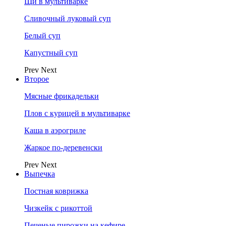
Щи в мультиварке
Сливочный луковый суп
Белый суп
Капустный суп
Prev
Next
Второе
Мясные фрикадельки
Плов с курицей в мультиварке
Каша в аэрогриле
Жаркое по-деревенски
Prev
Next
Выпечка
Постная коврижка
Чизкейк с рикоттой
Печеные пирожки на кефире