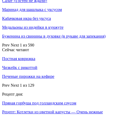
Салат «Гостей не ждали»
Маринад для шашлыка с уксусом
Кабачковая икра без уксуса
Медальоны из индейки в кунжуте
Буженина из свинины в духовке (в рукаве для запекания)
Prev
Next
1 из 590
Сейчас читают
Постная коврижка
Чизкейк с рикоттой
Печеные пирожки на кефире
Prev
Next
1 из 129
Рецепт дня:
Пряная горбуша под голландским соусом
Рецепт: Котлетки из цветной капусты — Очень нежные