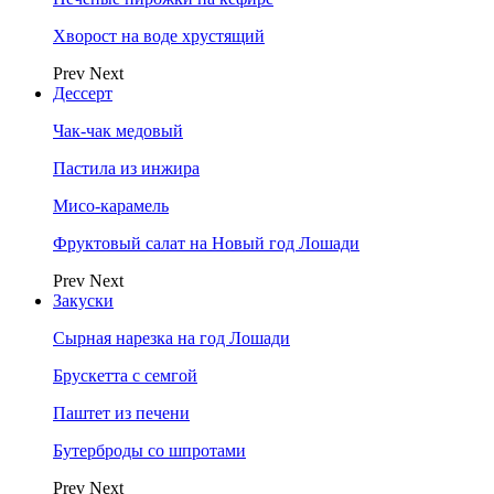
Хворост на воде хрустящий
Prev
Next
Дессерт
Чак-чак медовый
Пастила из инжира
Мисо-карамель
Фруктовый салат на Новый год Лошади
Prev
Next
Закуски
Сырная нарезка на год Лошади
Брускетта с семгой
Паштет из печени
Бутерброды со шпротами
Prev
Next