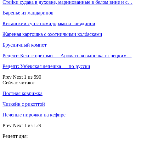
Стейки судака в духовке, маринованные в белом вине и с…
Варенье из мандаринов
Китайский суп с помидорами и говядиной
Жареная картошка с охотничьими колбасками
Брусничный компот
Рецепт: Кекс с орехами — Ароматная выпечка с грецким…
Рецепт: Узбекская лепешка — по-русски
Prev
Next
1 из 590
Сейчас читают
Постная коврижка
Чизкейк с рикоттой
Печеные пирожки на кефире
Prev
Next
1 из 129
Рецепт дня: