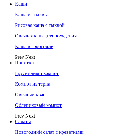
Каши
Каша из тыквы
Рисовая каша с тыквой
Овсяная каша для похудения
Каша в аэрогриле
Prev
Next
Напитки
Брусничный компот
Компот из терна
Овсяный квас
Облепиховый компот
Prev
Next
Салаты
Новогодний салат с креветками