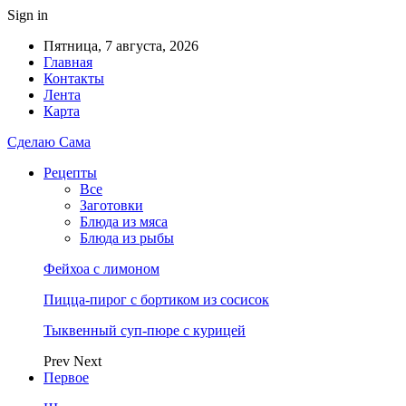
Sign in
Пятница, 7 августа, 2026
Главная
Контакты
Лента
Карта
Сделаю Сама
Рецепты
Все
Заготовки
Блюда из мяса
Блюда из рыбы
Фейхоа с лимоном
Пицца-пирог с бортиком из сосисок
Тыквенный суп-пюре с курицей
Prev
Next
Первое