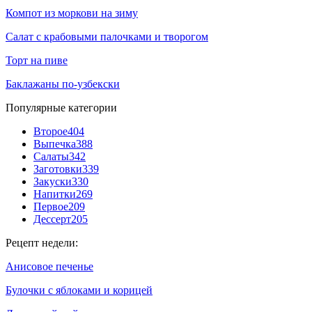
Компот из моркови на зиму
Салат с крабовыми палочками и творогом
Торт на пиве
Баклажаны по-узбекски
Популярные категории
Второе
404
Выпечка
388
Салаты
342
Заготовки
339
Закуски
330
Напитки
269
Первое
209
Дессерт
205
Рецепт недели:
Анисовое печенье
Булочки с яблоками и корицей