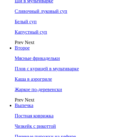
Щи в мультиварке
Сливочный луковый суп
Белый суп
Капустный суп
Prev
Next
Второе
Мясные фрикадельки
Плов с курицей в мультиварке
Каша в аэрогриле
Жаркое по-деревенски
Prev
Next
Выпечка
Постная коврижка
Чизкейк с рикоттой
Печеные пирожки на кефире