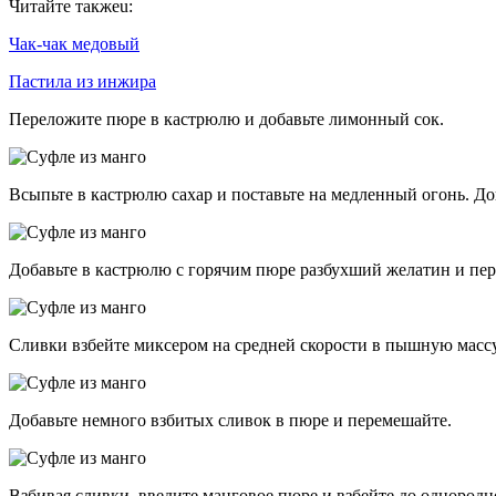
Читайте такжеu:
Чак-чак медовый
Пастила из инжира
Переложите пюре в кастрюлю и добавьте лимонный сок.
Всыпьте в кастрюлю сахар и поставьте на медленный огонь. До
Добавьте в кастрюлю с горячим пюре разбухший желатин и пер
Сливки взбейте миксером на средней скорости в пышную массу
Добавьте немного взбитых сливок в пюре и перемешайте.
Взбивая сливки, введите манговое пюре и взбейте до однород