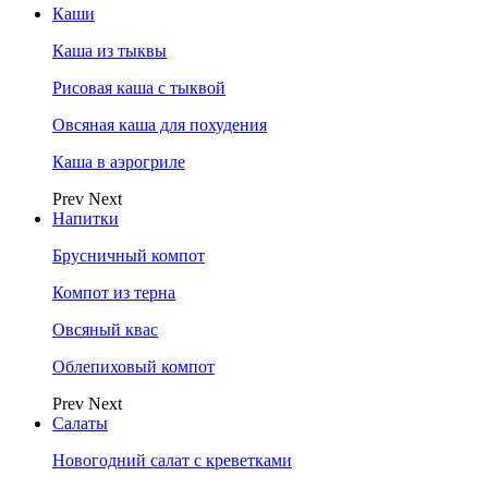
Каши
Каша из тыквы
Рисовая каша с тыквой
Овсяная каша для похудения
Каша в аэрогриле
Prev
Next
Напитки
Брусничный компот
Компот из терна
Овсяный квас
Облепиховый компот
Prev
Next
Салаты
Новогодний салат с креветками