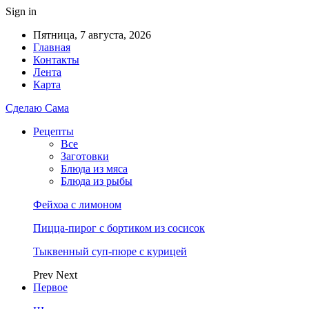
Sign in
Пятница, 7 августа, 2026
Главная
Контакты
Лента
Карта
Сделаю Сама
Рецепты
Все
Заготовки
Блюда из мяса
Блюда из рыбы
Фейхоа с лимоном
Пицца-пирог с бортиком из сосисок
Тыквенный суп-пюре с курицей
Prev
Next
Первое