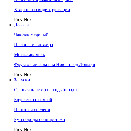
Хворост на воде хрустящий
Prev
Next
Дессерт
Чак-чак медовый
Пастила из инжира
Мисо-карамель
Фруктовый салат на Новый год Лошади
Prev
Next
Закуски
Сырная нарезка на год Лошади
Брускетта с семгой
Паштет из печени
Бутерброды со шпротами
Prev
Next