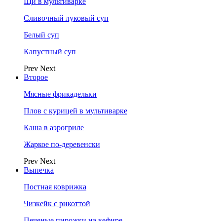
Щи в мультиварке
Сливочный луковый суп
Белый суп
Капустный суп
Prev
Next
Второе
Мясные фрикадельки
Плов с курицей в мультиварке
Каша в аэрогриле
Жаркое по-деревенски
Prev
Next
Выпечка
Постная коврижка
Чизкейк с рикоттой
Печеные пирожки на кефире