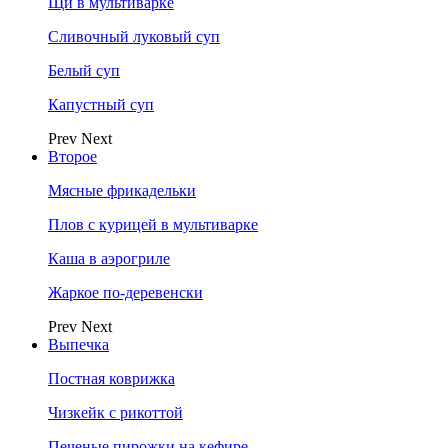
Щи в мультиварке
Сливочный луковый суп
Белый суп
Капустный суп
Prev
Next
Второе
Мясные фрикадельки
Плов с курицей в мультиварке
Каша в аэрогриле
Жаркое по-деревенски
Prev
Next
Выпечка
Постная коврижка
Чизкейк с рикоттой
Печеные пирожки на кефире