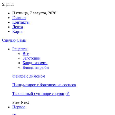
Sign in
Пятница, 7 августа, 2026
Главная
Контакты
Лента
Карта
Сделаю Сама
Рецепты
Все
Заготовки
Блюда из мяса
Блюда из рыбы
Фейхоа с лимоном
Пицца-пирог с бортиком из сосисок
Тыквенный суп-пюре с курицей
Prev
Next
Первое