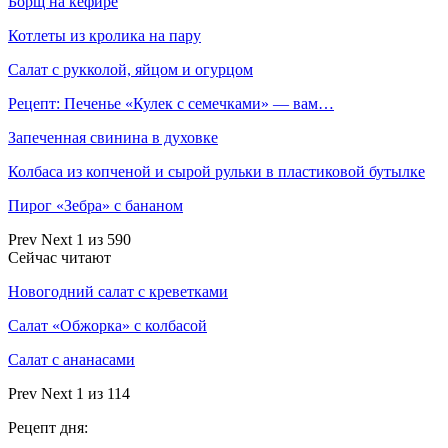
Борщ на кефире
Котлеты из кролика на пару
Салат с рукколой, яйцом и огурцом
Рецепт: Печенье «Кулек с семечками» — вам…
Запеченная свинина в духовке
Колбаса из копченой и сырой рульки в пластиковой бутылке
Пирог «Зебра» с бананом
Prev
Next
1 из 590
Сейчас читают
Новогодний салат с креветками
Салат «Обжорка» с колбасой
Салат с ананасами
Prev
Next
1 из 114
Рецепт дня: