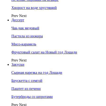
Хворост на воде хрустящий
Prev
Next
Дессерт
Чак-чак медовый
Пастила из инжира
Мисо-карамель
Фруктовый салат на Новый год Лошади
Prev
Next
Закуски
Сырная нарезка на год Лошади
Брускетта с семгой
Паштет из печени
Бутерброды со шпротами
Prev
Next