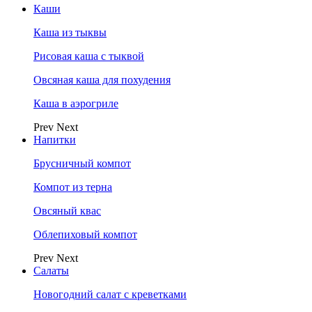
Каши
Каша из тыквы
Рисовая каша с тыквой
Овсяная каша для похудения
Каша в аэрогриле
Prev
Next
Напитки
Брусничный компот
Компот из терна
Овсяный квас
Облепиховый компот
Prev
Next
Салаты
Новогодний салат с креветками