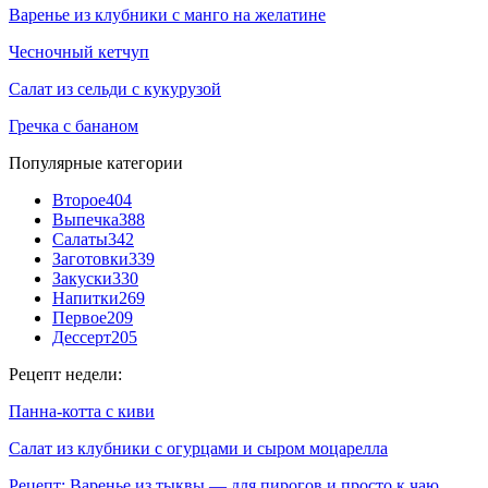
Варенье из клубники с манго на желатине
Чесночный кетчуп
Салат из сельди с кукурузой
Гречка с бананом
Популярные категории
Второе
404
Выпечка
388
Салаты
342
Заготовки
339
Закуски
330
Напитки
269
Первое
209
Дессерт
205
Рецепт недели:
Панна-котта с киви
Салат из клубники с огурцами и сыром моцарелла
Рецепт: Варенье из тыквы — для пирогов и просто к чаю,…