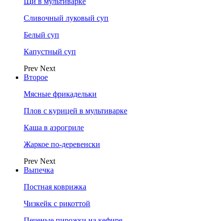
Щи в мультиварке
Сливочный луковый суп
Белый суп
Капустный суп
Prev
Next
Второе
Мясные фрикадельки
Плов с курицей в мультиварке
Каша в аэрогриле
Жаркое по-деревенски
Prev
Next
Выпечка
Постная коврижка
Чизкейк с рикоттой
Печеные пирожки на кефире