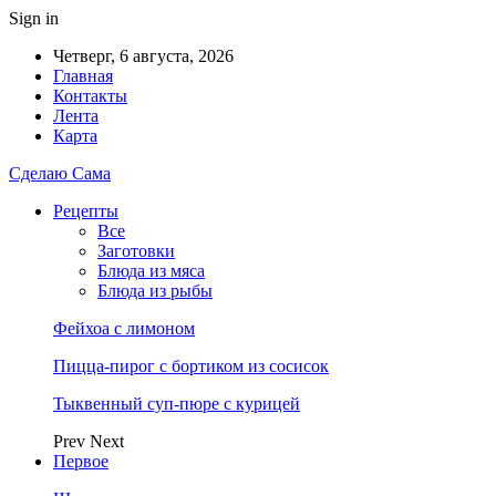
Sign in
Четверг, 6 августа, 2026
Главная
Контакты
Лента
Карта
Сделаю Сама
Рецепты
Все
Заготовки
Блюда из мяса
Блюда из рыбы
Фейхоа с лимоном
Пицца-пирог с бортиком из сосисок
Тыквенный суп-пюре с курицей
Prev
Next
Первое