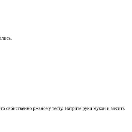
ились.
 это свойственно ржаному тесту. Натрите руки мукой и месить