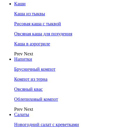
Каши
Каша из тыквы
Рисовая каша с тыквой
Овсяная каша для похудения
Каша в аэрогриле
Prev
Next
Напитки
Брусничный компот
Компот из терна
Овсяный квас
Облепиховый компот
Prev
Next
Салаты
Новогодний салат с креветками