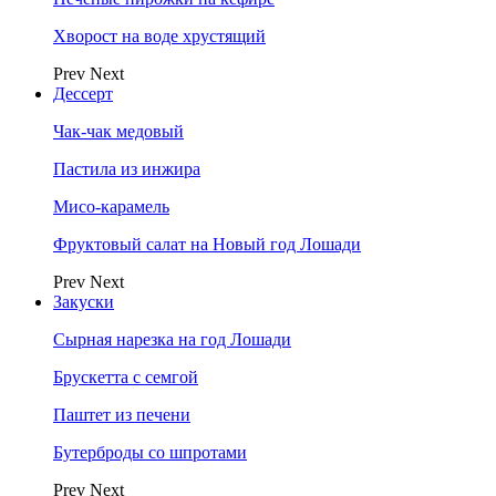
Хворост на воде хрустящий
Prev
Next
Дессерт
Чак-чак медовый
Пастила из инжира
Мисо-карамель
Фруктовый салат на Новый год Лошади
Prev
Next
Закуски
Сырная нарезка на год Лошади
Брускетта с семгой
Паштет из печени
Бутерброды со шпротами
Prev
Next