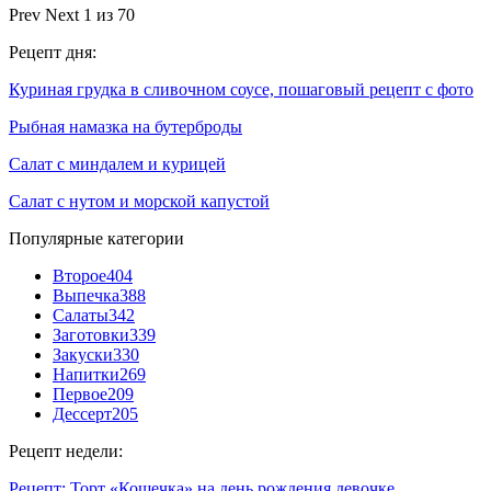
Prev
Next
1 из 70
Рецепт дня:
Куриная грудка в сливочном соусе, пошаговый рецепт с фото
Рыбная намазка на бутерброды
Салат с миндалем и курицей
Салат с нутом и морской капустой
Популярные категории
Второе
404
Выпечка
388
Салаты
342
Заготовки
339
Закуски
330
Напитки
269
Первое
209
Дессерт
205
Рецепт недели:
Рецепт: Торт «Кошечка» на день рождения девочке…