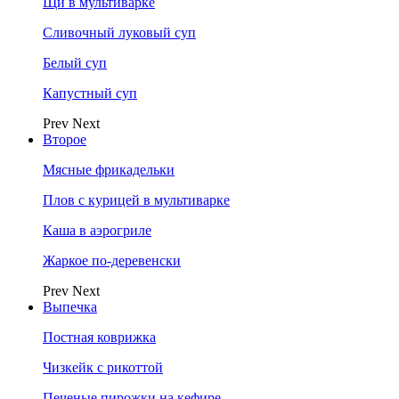
Щи в мультиварке
Сливочный луковый суп
Белый суп
Капустный суп
Prev
Next
Второе
Мясные фрикадельки
Плов с курицей в мультиварке
Каша в аэрогриле
Жаркое по-деревенски
Prev
Next
Выпечка
Постная коврижка
Чизкейк с рикоттой
Печеные пирожки на кефире