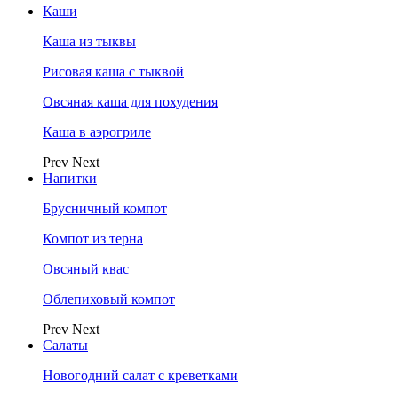
Каши
Каша из тыквы
Рисовая каша с тыквой
Овсяная каша для похудения
Каша в аэрогриле
Prev
Next
Напитки
Брусничный компот
Компот из терна
Овсяный квас
Облепиховый компот
Prev
Next
Салаты
Новогодний салат с креветками