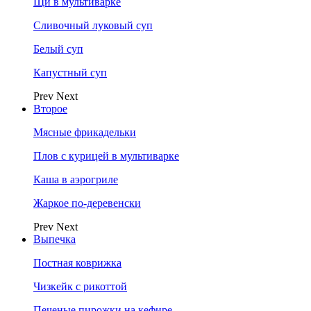
Щи в мультиварке
Сливочный луковый суп
Белый суп
Капустный суп
Prev
Next
Второе
Мясные фрикадельки
Плов с курицей в мультиварке
Каша в аэрогриле
Жаркое по-деревенски
Prev
Next
Выпечка
Постная коврижка
Чизкейк с рикоттой
Печеные пирожки на кефире