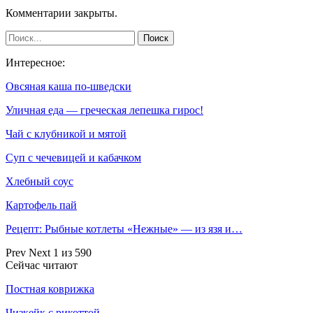
Комментарии закрыты.
Интересное:
Овсяная каша по-шведски
Уличная еда — греческая лепешка гирос!
Чай с клубникой и мятой
Суп с чечевицей и кабачком
Хлебный соус
Картофель пай
Рецепт: Рыбные котлеты «Нежные» — из язя и…
Prev
Next
1 из 590
Сейчас читают
Постная коврижка
Чизкейк с рикоттой