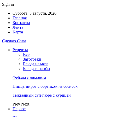
Sign in
Суббота, 8 августа, 2026
Главная
Контакты
Лента
Карта
Сделаю Сама
Рецепты
Все
Заготовки
Блюда из мяса
Блюда из рыбы
Фейхоа с лимоном
Пицца-пирог с бортиком из сосисок
Тыквенный суп-пюре с курицей
Prev
Next
Первое