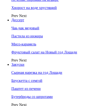
Хворост на воде хрустящий
Prev
Next
Дессерт
Чак-чак медовый
Пастила из инжира
Мисо-карамель
Фруктовый салат на Новый год Лошади
Prev
Next
Закуски
Сырная нарезка на год Лошади
Брускетта с семгой
Паштет из печени
Бутерброды со шпротами
Prev
Next