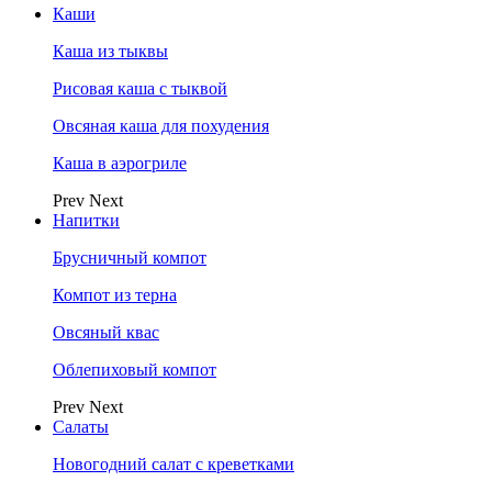
Каши
Каша из тыквы
Рисовая каша с тыквой
Овсяная каша для похудения
Каша в аэрогриле
Prev
Next
Напитки
Брусничный компот
Компот из терна
Овсяный квас
Облепиховый компот
Prev
Next
Салаты
Новогодний салат с креветками