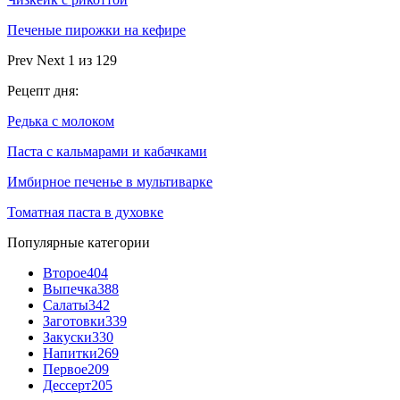
Печеные пирожки на кефире
Prev
Next
1 из 129
Рецепт дня:
Редька с молоком
Паста с кальмарами и кабачками
Имбирное печенье в мультиварке
Томатная паста в духовке
Популярные категории
Второе
404
Выпечка
388
Салаты
342
Заготовки
339
Закуски
330
Напитки
269
Первое
209
Дессерт
205