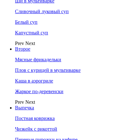
Щи в мультиварке
Сливочный луковый суп
Белый суп
Капустный суп
Prev
Next
Второе
Мясные фрикадельки
Плов с курицей в мультиварке
Каша в аэрогриле
Жаркое по-деревенски
Prev
Next
Выпечка
Постная коврижка
Чизкейк с рикоттой
Печеные пирожки на кефире