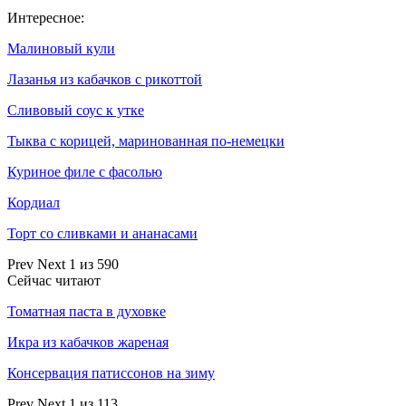
Интересное:
Малиновый кули
Лазанья из кабачков с рикоттой
Cливовый соус к утке
Тыква с корицей, маринованная по-немецки
Куриное филе с фасолью
Кордиал
Торт со сливками и ананасами
Prev
Next
1 из 590
Сейчас читают
Томатная паста в духовке
Икра из кабачков жареная
Консервация патиссонов на зиму
Prev
Next
1 из 113