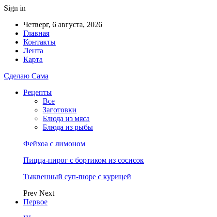
Sign in
Четверг, 6 августа, 2026
Главная
Контакты
Лента
Карта
Сделаю Сама
Рецепты
Все
Заготовки
Блюда из мяса
Блюда из рыбы
Фейхоа с лимоном
Пицца-пирог с бортиком из сосисок
Тыквенный суп-пюре с курицей
Prev
Next
Первое