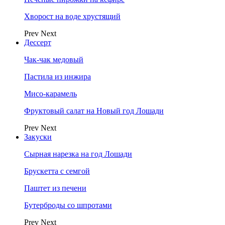
Хворост на воде хрустящий
Prev
Next
Дессерт
Чак-чак медовый
Пастила из инжира
Мисо-карамель
Фруктовый салат на Новый год Лошади
Prev
Next
Закуски
Сырная нарезка на год Лошади
Брускетта с семгой
Паштет из печени
Бутерброды со шпротами
Prev
Next