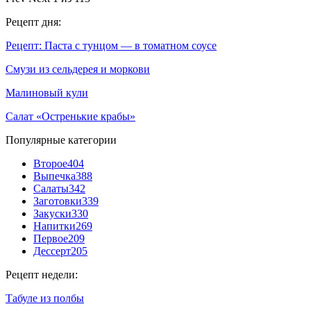
Рецепт дня:
Рецепт: Паста с тунцом — в томатном соусе
Смузи из сельдерея и моркови
Малиновый кули
Салат «Остренькие крабы»
Популярные категории
Второе
404
Выпечка
388
Салаты
342
Заготовки
339
Закуски
330
Напитки
269
Первое
209
Дессерт
205
Рецепт недели:
Табуле из полбы