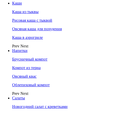
Каши
Каша из тыквы
Рисовая каша с тыквой
Овсяная каша для похудения
Каша в аэрогриле
Prev
Next
Напитки
Брусничный компот
Компот из терна
Овсяный квас
Облепиховый компот
Prev
Next
Салаты
Новогодний салат с креветками