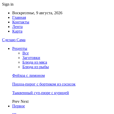
Sign in
Воскресенье, 9 августа, 2026
Главная
Контакты
Лента
Карта
Сделаю Сама
Рецепты
Все
Заготовки
Блюда из мяса
Блюда из рыбы
Фейхоа с лимоном
Пицца-пирог с бортиком из сосисок
Тыквенный суп-пюре с курицей
Prev
Next
Первое