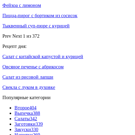
Фейхоа с лимоном
Пицца-пирог с бортиком из сосисок
Тыквенный суп-пюре с курицей
Prev
Next
1 из 372
Рецепт дня:
Салат с китайской капустой и курицей
Овсяное печенье с абрикосом
Салат из рисовой лапши
Свекла с луком в духовке
Популярные категории
Второе
404
Выпечка
388
Салаты
342
Заготовки
339
Закуски
330
Напитки
269