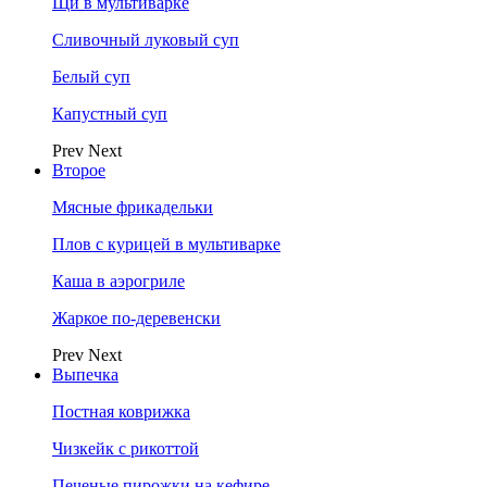
Щи в мультиварке
Сливочный луковый суп
Белый суп
Капустный суп
Prev
Next
Второе
Мясные фрикадельки
Плов с курицей в мультиварке
Каша в аэрогриле
Жаркое по-деревенски
Prev
Next
Выпечка
Постная коврижка
Чизкейк с рикоттой
Печеные пирожки на кефире