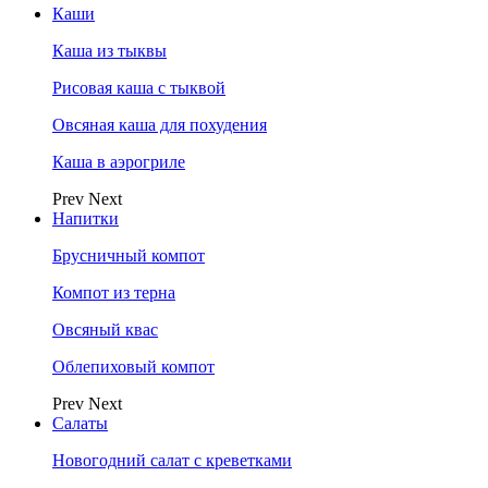
Каши
Каша из тыквы
Рисовая каша с тыквой
Овсяная каша для похудения
Каша в аэрогриле
Prev
Next
Напитки
Брусничный компот
Компот из терна
Овсяный квас
Облепиховый компот
Prev
Next
Салаты
Новогодний салат с креветками