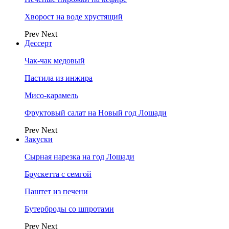
Хворост на воде хрустящий
Prev
Next
Дессерт
Чак-чак медовый
Пастила из инжира
Мисо-карамель
Фруктовый салат на Новый год Лошади
Prev
Next
Закуски
Сырная нарезка на год Лошади
Брускетта с семгой
Паштет из печени
Бутерброды со шпротами
Prev
Next