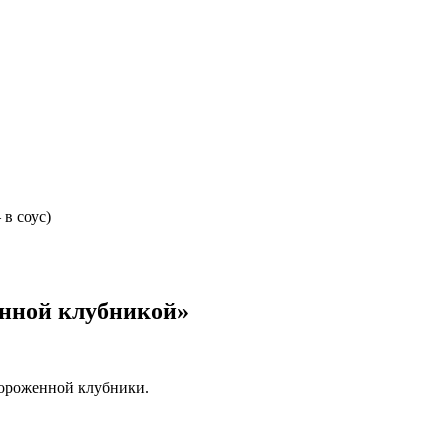
 в соус)
енной клубникой»
мороженной клубники.