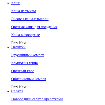
Каши
Каша из тыквы
Рисовая каша с тыквой
Овсяная каша для похудения
Каша в аэрогриле
Prev
Next
Напитки
Брусничный компот
Компот из терна
Овсяный квас
Облепиховый компот
Prev
Next
Салаты
Новогодний салат с креветками