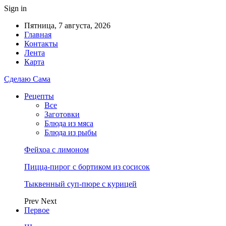
Sign in
Пятница, 7 августа, 2026
Главная
Контакты
Лента
Карта
Сделаю Сама
Рецепты
Все
Заготовки
Блюда из мяса
Блюда из рыбы
Фейхоа с лимоном
Пицца-пирог с бортиком из сосисок
Тыквенный суп-пюре с курицей
Prev
Next
Первое