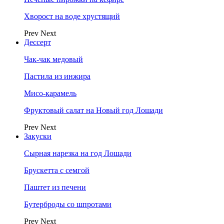
Хворост на воде хрустящий
Prev
Next
Дессерт
Чак-чак медовый
Пастила из инжира
Мисо-карамель
Фруктовый салат на Новый год Лошади
Prev
Next
Закуски
Сырная нарезка на год Лошади
Брускетта с семгой
Паштет из печени
Бутерброды со шпротами
Prev
Next