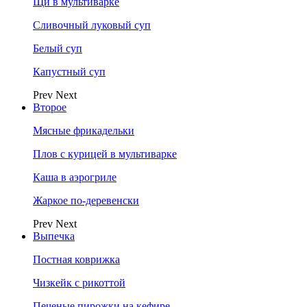
Щи в мультиварке
Сливочный луковый суп
Белый суп
Капустный суп
Prev
Next
Второе
Мясные фрикадельки
Плов с курицей в мультиварке
Каша в аэрогриле
Жаркое по-деревенски
Prev
Next
Выпечка
Постная коврижка
Чизкейк с рикоттой
Печеные пирожки на кефире