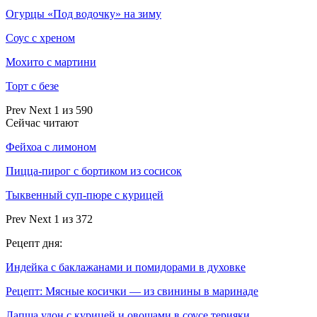
Огурцы «Под водочку» на зиму
Соус с хреном
Мохито с мартини
Торт с безе
Prev
Next
1 из 590
Сейчас читают
Фейхоа с лимоном
Пицца-пирог с бортиком из сосисок
Тыквенный суп-пюре с курицей
Prev
Next
1 из 372
Рецепт дня:
Индейка с баклажанами и помидорами в духовке
Рецепт: Мясные косички — из свинины в маринаде
Лапша удон с курицей и овощами в соусе терияки