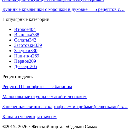
Куриные крылышки с корочкой в духовке — 5 рецептов с…
Популярные категории
Второе
404
Выпечка
388
Салаты
342
Заготовки
339
Закуски
330
Напитки
269
Первое
209
Дессерт
205
Рецепт недели:
Рецепт: ПП конфеты — с бананом
Малосольные огурцы с мятой и чесноком
Запеченная свинина с картофелем и грибами(вешенками) в…
Каша из чечевицы с мясом
©2015- 2026 · Женский портал «Сделаю Сама»