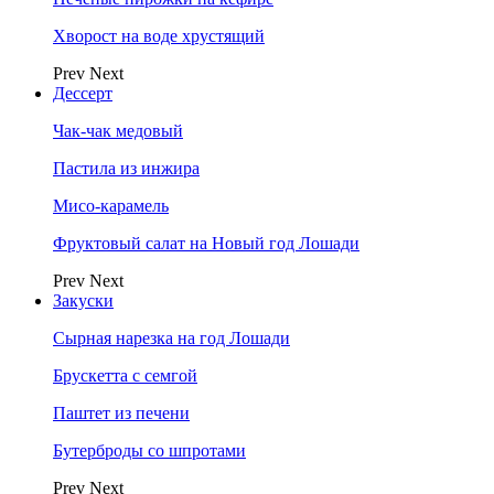
Хворост на воде хрустящий
Prev
Next
Дессерт
Чак-чак медовый
Пастила из инжира
Мисо-карамель
Фруктовый салат на Новый год Лошади
Prev
Next
Закуски
Сырная нарезка на год Лошади
Брускетта с семгой
Паштет из печени
Бутерброды со шпротами
Prev
Next