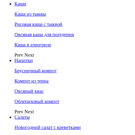
Каши
Каша из тыквы
Рисовая каша с тыквой
Овсяная каша для похудения
Каша в аэрогриле
Prev
Next
Напитки
Брусничный компот
Компот из терна
Овсяный квас
Облепиховый компот
Prev
Next
Салаты
Новогодний салат с креветками