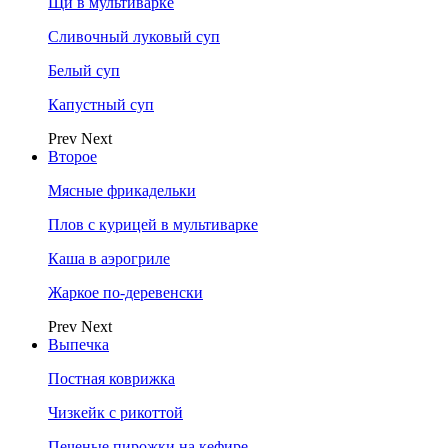
Щи в мультиварке
Сливочный луковый суп
Белый суп
Капустный суп
Prev
Next
Второе
Мясные фрикадельки
Плов с курицей в мультиварке
Каша в аэрогриле
Жаркое по-деревенски
Prev
Next
Выпечка
Постная коврижка
Чизкейк с рикоттой
Печеные пирожки на кефире