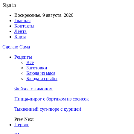
Sign in
Воскресенье, 9 августа, 2026
Главная
Контакты
Лента
Карта
Сделаю Сама
Рецепты
Все
Заготовки
Блюда из мяса
Блюда из рыбы
Фейхоа с лимоном
Пицца-пирог с бортиком из сосисок
Тыквенный суп-пюре с курицей
Prev
Next
Первое