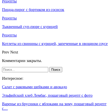
Рецепты
Пицца-пирог с бортиком из сосисок
Рецепты
Тыквенный суп-пюре с курицей
Рецепты
Котлеты из свинины с курицей, запеченные в овощном соусе
Prev
Next
Комментарии закрыты.
Интересное:
Салат с раковыми шейками и авокадо
Эльфийский хлеб Лембас, пошаговый рецепт с фото
Варенье из брусники с яблоками на зиму, пошаговый рецепт
с…