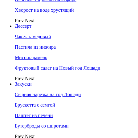
Хворост на воде хрустящий
Prev
Next
Дессерт
Чак-чак медовый
Пастила из инжира
Мисо-карамель
Фруктовый салат на Новый год Лошади
Prev
Next
Закуски
Сырная нарезка на год Лошади
Брускетта с семгой
Паштет из печени
Бутерброды со шпротами
Prev
Next