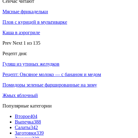
Сейчас читают
Мясные фрикадельки
Плов с курицей в мультиварке
Каша в аэрогриле
Prev
Next
1 из 135
Рецепт дня:
Гуляш из утиных желудков
Рецепт: Овсяное молоко — с бананом и медом
Помидоры зеленые фаршированные на зиму
Жмых яблочный
Популярные категории
Второе
404
Выпечка
388
Салаты
342
Заготовки
339