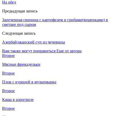
На обед
Предыдущая запись
Запеченная свинина с картофелем и грибами(вешенками) в
сметане под сыром
Следующая запись
Азербайджанский суп из чечевицы
Вам также могут понравиться
Еще от автора
Второе
Мясные фрикадельки
Второе
Плов с курицей в мультиварке
Второе
Каша в аэрогриле
Второе