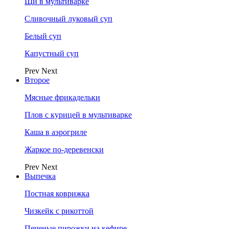
Щи в мультиварке
Сливочный луковый суп
Белый суп
Капустный суп
Prev
Next
Второе
Мясные фрикадельки
Плов с курицей в мультиварке
Каша в аэрогриле
Жаркое по-деревенски
Prev
Next
Выпечка
Постная коврижка
Чизкейк с рикоттой
Печеные пирожки на кефире