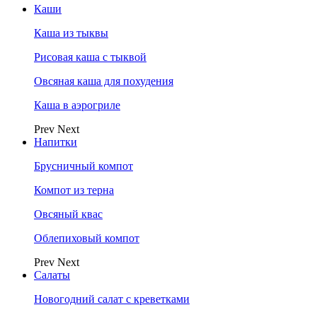
Каши
Каша из тыквы
Рисовая каша с тыквой
Овсяная каша для похудения
Каша в аэрогриле
Prev
Next
Напитки
Брусничный компот
Компот из терна
Овсяный квас
Облепиховый компот
Prev
Next
Салаты
Новогодний салат с креветками