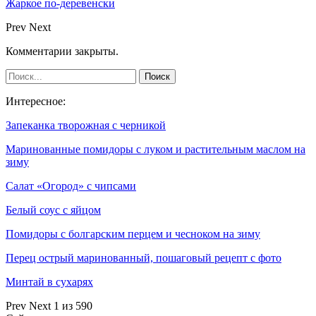
Жаркое по-деревенски
Prev
Next
Комментарии закрыты.
Интересное:
Запеканка творожная с черникой
Маринованные помидоры с луком и растительным маслом на
зиму
Салат «Огород» с чипсами
Белый соус с яйцом
Помидоры с болгарским перцем и чесноком на зиму
Перец острый маринованный, пошаговый рецепт с фото
Минтай в сухарях
Prev
Next
1 из 590