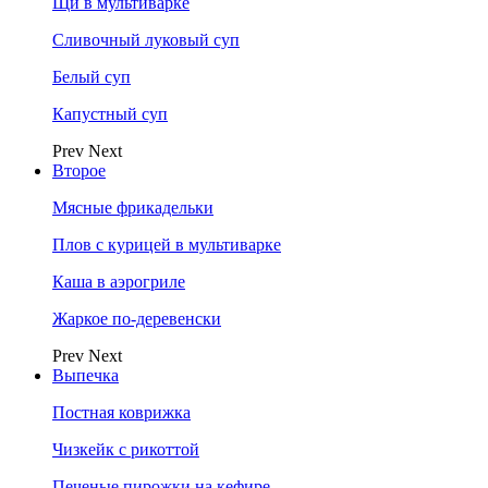
Щи в мультиварке
Сливочный луковый суп
Белый суп
Капустный суп
Prev
Next
Второе
Мясные фрикадельки
Плов с курицей в мультиварке
Каша в аэрогриле
Жаркое по-деревенски
Prev
Next
Выпечка
Постная коврижка
Чизкейк с рикоттой
Печеные пирожки на кефире