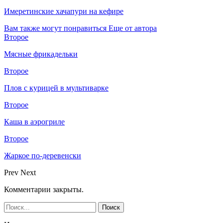
Имеретинские хачапури на кефире
Вам также могут понравиться
Еще от автора
Второе
Мясные фрикадельки
Второе
Плов с курицей в мультиварке
Второе
Каша в аэрогриле
Второе
Жаркое по-деревенски
Prev
Next
Комментарии закрыты.