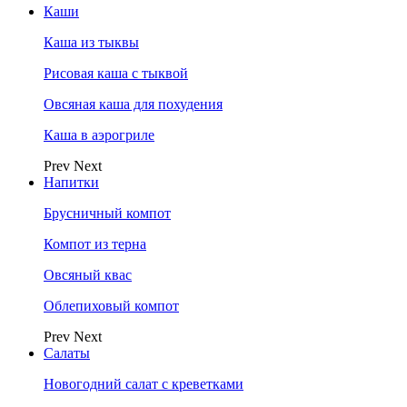
Каши
Каша из тыквы
Рисовая каша с тыквой
Овсяная каша для похудения
Каша в аэрогриле
Prev
Next
Напитки
Брусничный компот
Компот из терна
Овсяный квас
Облепиховый компот
Prev
Next
Салаты
Новогодний салат с креветками