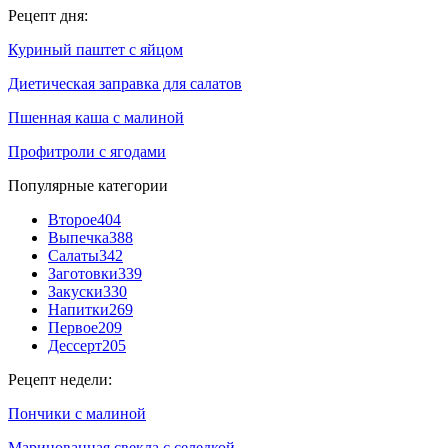
Рецепт дня:
Куриный паштет с яйцом
Диетическая заправка для салатов
Пшенная каша с малиной
Профитроли с ягодами
Популярные категории
Второе
404
Выпечка
388
Салаты
342
Заготовки
339
Закуски
330
Напитки
269
Первое
209
Дессерт
205
Рецепт недели:
Пончики с малиной
Маринованная свекла с селедкой