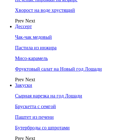
Хворост на воде хрустящий
Prev
Next
Дессерт
Чак-чак медовый
Пастила из инжира
Мисо-карамель
Фруктовый салат на Новый год Лошади
Prev
Next
Закуски
Сырная нарезка на год Лошади
Брускетта с семгой
Паштет из печени
Бутерброды со шпротами
Prev
Next