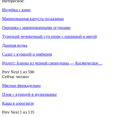
Интересное:
Индейка с киви
Маринованная капуста по-казачьи
Окрошка с маринованными огурцами
Турецкий чечевичный суп-пюре с паприкой и мятой
Дынная водка
Салат с курицей и имбирем
Рецепт: Блины из черной смородины — Космическое…
Prev
Next
1 из 590
Сейчас читают
Мясные фрикадельки
Плов с курицей в мультиварке
Каша в аэрогриле
Prev
Next
1 из 135