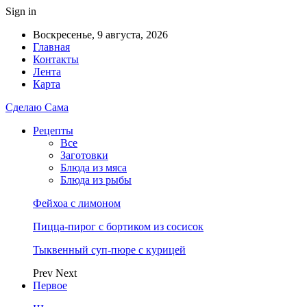
Sign in
Воскресенье, 9 августа, 2026
Главная
Контакты
Лента
Карта
Сделаю Сама
Рецепты
Все
Заготовки
Блюда из мяса
Блюда из рыбы
Фейхоа с лимоном
Пицца-пирог с бортиком из сосисок
Тыквенный суп-пюре с курицей
Prev
Next
Первое