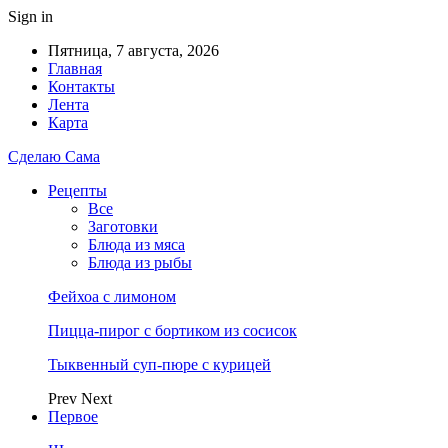
Sign in
Пятница, 7 августа, 2026
Главная
Контакты
Лента
Карта
Сделаю Сама
Рецепты
Все
Заготовки
Блюда из мяса
Блюда из рыбы
Фейхоа с лимоном
Пицца-пирог с бортиком из сосисок
Тыквенный суп-пюре с курицей
Prev
Next
Первое