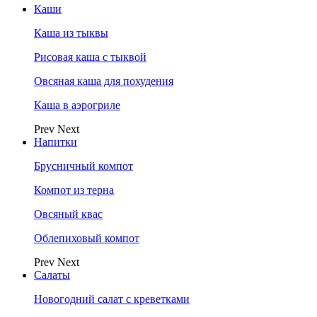
Каши
Каша из тыквы
Рисовая каша с тыквой
Овсяная каша для похудения
Каша в аэрогриле
Prev
Next
Напитки
Брусничный компот
Компот из терна
Овсяный квас
Облепиховый компот
Prev
Next
Салаты
Новогодний салат с креветками