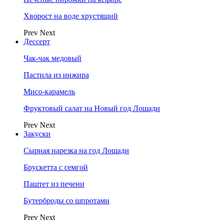
Хворост на воде хрустящий
Prev
Next
Дессерт
Чак-чак медовый
Пастила из инжира
Мисо-карамель
Фруктовый салат на Новый год Лошади
Prev
Next
Закуски
Сырная нарезка на год Лошади
Брускетта с семгой
Паштет из печени
Бутерброды со шпротами
Prev
Next