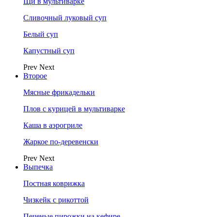
Щи в мультиварке
Сливочный луковый суп
Белый суп
Капустный суп
Prev
Next
Второе
Мясные фрикадельки
Плов с курицей в мультиварке
Каша в аэрогриле
Жаркое по-деревенски
Prev
Next
Выпечка
Постная коврижка
Чизкейк с рикоттой
Печеные пирожки на кефире