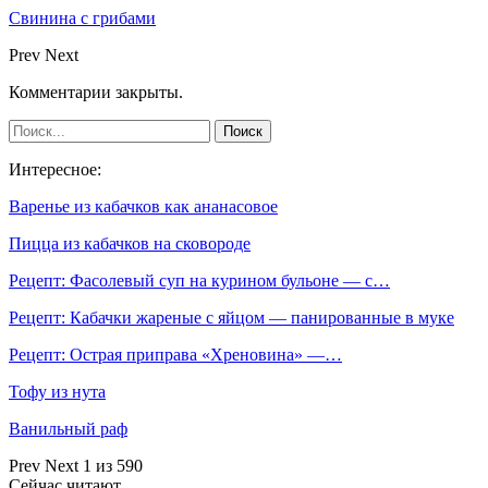
Свинина с грибами
Prev
Next
Комментарии закрыты.
Интересное:
Варенье из кабачков как ананасовое
Пицца из кабачков на сковороде
Рецепт: Фасолевый суп на курином бульоне — с…
Рецепт: Кабачки жареные с яйцом — панированные в муке
Рецепт: Острая приправа «Хреновина» —…
Тофу из нута
Ванильный раф
Prev
Next
1 из 590
Сейчас читают