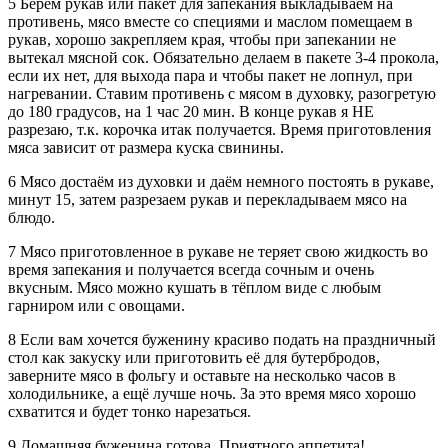
5 Берём рукав или пакет для запекания выкладываем на
противень, мясо вместе со специями и маслом помещаем в
рукав, хорошо закрепляем края, чтобы при запекании не
вытекал мясной сок. Обязательно делаем в пакете 3-4 прокола,
если их нет, для выхода пара и чтобы пакет не лопнул, при
нагревании. Ставим противень с мясом в духовку, разогретую
до 180 градусов, на 1 час 20 мин. В конце рукав я НЕ
разрезаю, т.к. корочка итак получается. Время приготовления
мяса зависит от размера куска свинины.
6 Мясо достаём из духовки и даём немного постоять в рукаве,
минут 15, затем разрезаем рукав и перекладываем мясо на
блюдо.
7 Мясо приготовленное в рукаве не теряет свою жидкость во
время запекания и получается всегда сочным и очень
вкусным. Мясо можно кушать в тёплом виде с любым
гарниром или с овощами.
8 Если вам хочется буженину красиво подать на праздничный
стол как закуску или приготовить её для бутербродов,
заверните мясо в фольгу и оставьте на несколько часов в
холодильнике, а ещё лучше ночь. За это время мясо хорошо
схватится и будет тонко нарезаться.
9 Домашняя буженина готова. Приятного аппетита!