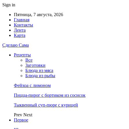
Sign in
Пятница, 7 августа, 2026
Главная
Контакты
Лента
Карта
Сделаю Сама
Рецепты
Все
Заготовки
Блюда из мяса
Блюда из рыбы
Фейхоа с лимоном
Пицца-пирог с бортиком из сосисок
Тыквенный суп-пюре с курицей
Prev
Next
Первое