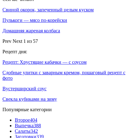
Свиной окорок, запеченный целым куском
Пулькоги — мясо по-корейски
Домашняя жареная колбаса
Prev
Next
1 из 57
Рецепт дня:
Рецепт: Хрустящие кабачки — с соусом
Сдобные улитки с заварным кремом, пошаговый рецепт с
фото
Вустерширский соус
Свекла кубиками на зиму
Популярные категории
Второе
404
Выпечка
388
Салаты
342
Заготовки
339