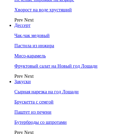
Хворост на воде хрустящий
Prev
Next
Дессерт
Чак-чак медовый
Пастила из инжира
Мисо-карамель
Фруктовый салат на Новый год Лошади
Prev
Next
Закуски
Сырная нарезка на год Лошади
Брускетта с семгой
Паштет из печени
Бутерброды со шпротами
Prev
Next