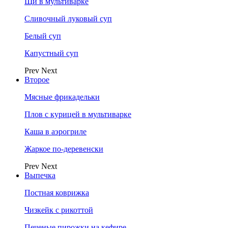
Щи в мультиварке
Сливочный луковый суп
Белый суп
Капустный суп
Prev
Next
Второе
Мясные фрикадельки
Плов с курицей в мультиварке
Каша в аэрогриле
Жаркое по-деревенски
Prev
Next
Выпечка
Постная коврижка
Чизкейк с рикоттой
Печеные пирожки на кефире