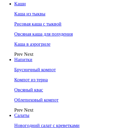
Каши
Каша из тыквы
Рисовая каша с тыквой
Овсяная каша для похудения
Каша в аэрогриле
Prev
Next
Напитки
Брусничный компот
Компот из терна
Овсяный квас
Облепиховый компот
Prev
Next
Салаты
Новогодний салат с креветками