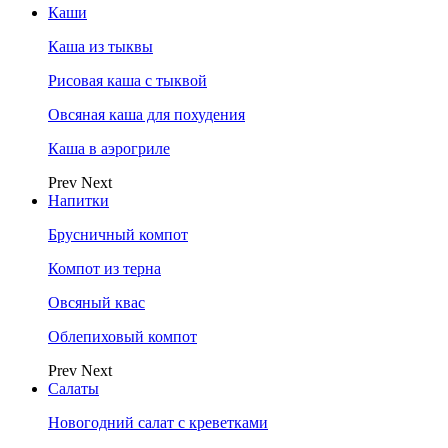
Каши
Каша из тыквы
Рисовая каша с тыквой
Овсяная каша для похудения
Каша в аэрогриле
Prev
Next
Напитки
Брусничный компот
Компот из терна
Овсяный квас
Облепиховый компот
Prev
Next
Салаты
Новогодний салат с креветками