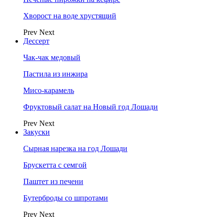
Хворост на воде хрустящий
Prev
Next
Дессерт
Чак-чак медовый
Пастила из инжира
Мисо-карамель
Фруктовый салат на Новый год Лошади
Prev
Next
Закуски
Сырная нарезка на год Лошади
Брускетта с семгой
Паштет из печени
Бутерброды со шпротами
Prev
Next