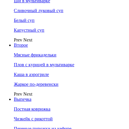
Щи в мультиварке
Сливочный луковый суп
Белый суп
Капустный суп
Prev
Next
Второе
Мясные фрикадельки
Плов с курицей в мультиварке
Каша в аэрогриле
Жаркое по-деревенски
Prev
Next
Выпечка
Постная коврижка
Чизкейк с рикоттой
Печеные пирожки на кефире