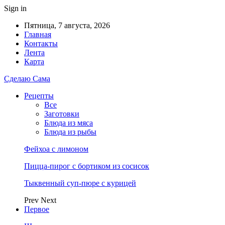
Sign in
Пятница, 7 августа, 2026
Главная
Контакты
Лента
Карта
Сделаю Сама
Рецепты
Все
Заготовки
Блюда из мяса
Блюда из рыбы
Фейхоа с лимоном
Пицца-пирог с бортиком из сосисок
Тыквенный суп-пюре с курицей
Prev
Next
Первое