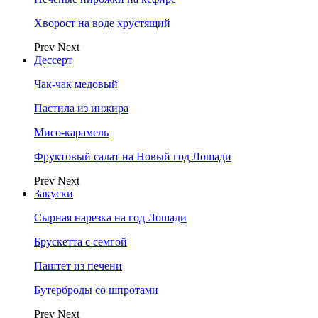
Хворост на воде хрустящий
Prev
Next
Дессерт
Чак-чак медовый
Пастила из инжира
Мисо-карамель
Фруктовый салат на Новый год Лошади
Prev
Next
Закуски
Сырная нарезка на год Лошади
Брускетта с семгой
Паштет из печени
Бутерброды со шпротами
Prev
Next