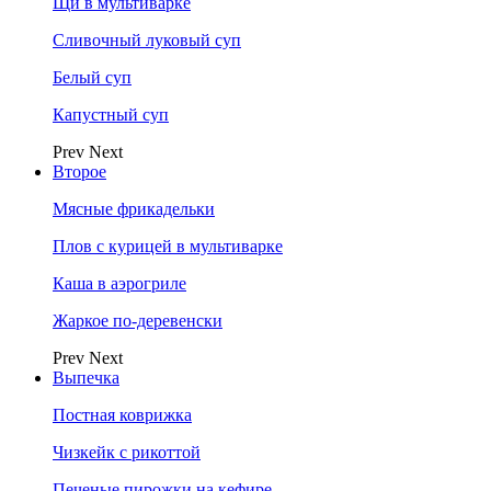
Щи в мультиварке
Сливочный луковый суп
Белый суп
Капустный суп
Prev
Next
Второе
Мясные фрикадельки
Плов с курицей в мультиварке
Каша в аэрогриле
Жаркое по-деревенски
Prev
Next
Выпечка
Постная коврижка
Чизкейк с рикоттой
Печеные пирожки на кефире