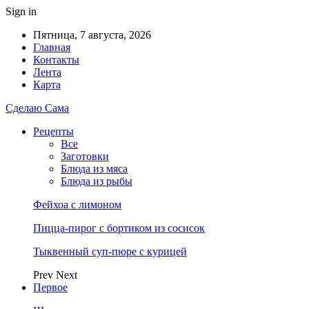
Sign in
Пятница, 7 августа, 2026
Главная
Контакты
Лента
Карта
Сделаю Сама
Рецепты
Все
Заготовки
Блюда из мяса
Блюда из рыбы
Фейхоа с лимоном
Пицца-пирог с бортиком из сосисок
Тыквенный суп-пюре с курицей
Prev
Next
Первое