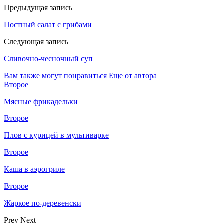
Предыдущая запись
Постный салат с грибами
Следующая запись
Сливочно-чесночный суп
Вам также могут понравиться
Еще от автора
Второе
Мясные фрикадельки
Второе
Плов с курицей в мультиварке
Второе
Каша в аэрогриле
Второе
Жаркое по-деревенски
Prev
Next