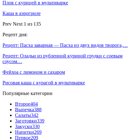
Плов с курицей в мультиварке
Каша в аэрогриле
Prev
Next
1 из 135
Рецепт дня:
Рецепт: Пасха заварная — Пасха из двух видов творога,…
Рецепт: Оладьи из рубленной куриной грудки с соевым
соусом…
Фейхоа с лимоном и сахаром
Рисовая каша с курагой в мультиварке
Популярные категории
Второе
404
Выпечка
388
Салаты
342
Заготовки
339
Закуски
330
Напитки
269
Первое
209