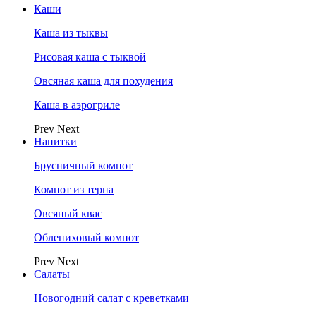
Каши
Каша из тыквы
Рисовая каша с тыквой
Овсяная каша для похудения
Каша в аэрогриле
Prev
Next
Напитки
Брусничный компот
Компот из терна
Овсяный квас
Облепиховый компот
Prev
Next
Салаты
Новогодний салат с креветками