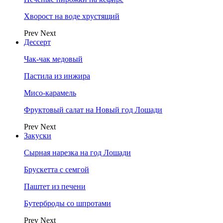
Хворост на воде хрустящий
Prev
Next
Дессерт
Чак-чак медовый
Пастила из инжира
Мисо-карамель
Фруктовый салат на Новый год Лошади
Prev
Next
Закуски
Сырная нарезка на год Лошади
Брускетта с семгой
Паштет из печени
Бутерброды со шпротами
Prev
Next