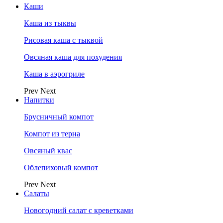
Каши
Каша из тыквы
Рисовая каша с тыквой
Овсяная каша для похудения
Каша в аэрогриле
Prev
Next
Напитки
Брусничный компот
Компот из терна
Овсяный квас
Облепиховый компот
Prev
Next
Салаты
Новогодний салат с креветками