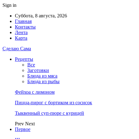
Sign in
Суббота, 8 августа, 2026
Главная
Контакты
Лента
Карта
Сделаю Сама
Рецепты
Все
Заготовки
Блюда из мяса
Блюда из рыбы
Фейхоа с лимоном
Пицца-пирог с бортиком из сосисок
Тыквенный суп-пюре с курицей
Prev
Next
Первое