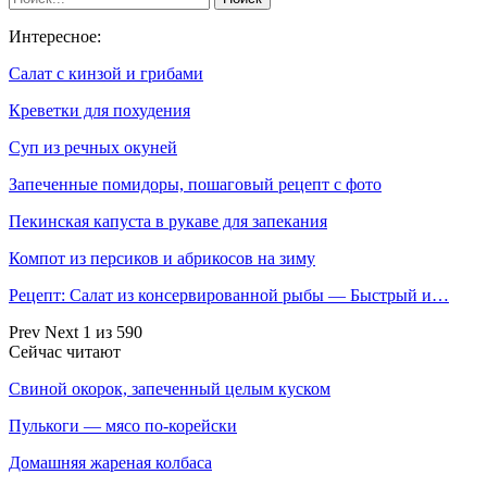
Интересное:
Салат с кинзой и грибами
Креветки для похудения
Суп из речных окуней
Запеченные помидоры, пошаговый рецепт с фото
Пекинская капуста в рукаве для запекания
Компот из персиков и абрикосов на зиму
Рецепт: Салат из консервированной рыбы — Быстрый и…
Prev
Next
1 из 590
Сейчас читают
Свиной окорок, запеченный целым куском
Пулькоги — мясо по-корейски
Домашняя жареная колбаса