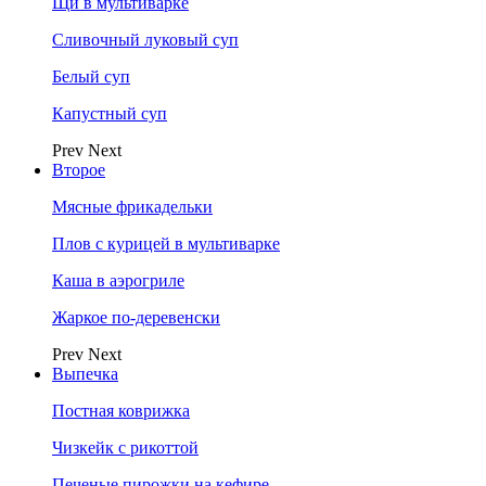
Щи в мультиварке
Сливочный луковый суп
Белый суп
Капустный суп
Prev
Next
Второе
Мясные фрикадельки
Плов с курицей в мультиварке
Каша в аэрогриле
Жаркое по-деревенски
Prev
Next
Выпечка
Постная коврижка
Чизкейк с рикоттой
Печеные пирожки на кефире