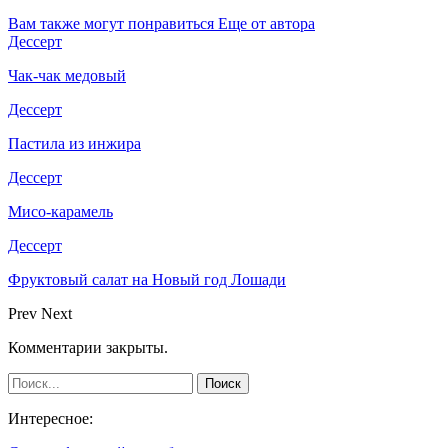
Вам также могут понравиться
Еще от автора
Дессерт
Чак-чак медовый
Дессерт
Пастила из инжира
Дессерт
Мисо-карамель
Дессерт
Фруктовый салат на Новый год Лошади
Prev
Next
Комментарии закрыты.
Интересное: