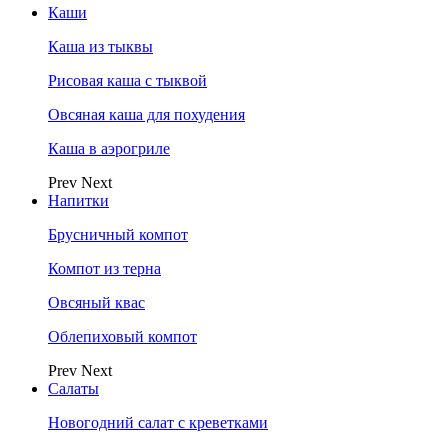
Каши
Каша из тыквы
Рисовая каша с тыквой
Овсяная каша для похудения
Каша в аэрогриле
Prev
Next
Напитки
Брусничный компот
Компот из терна
Овсяный квас
Облепиховый компот
Prev
Next
Салаты
Новогодний салат с креветками