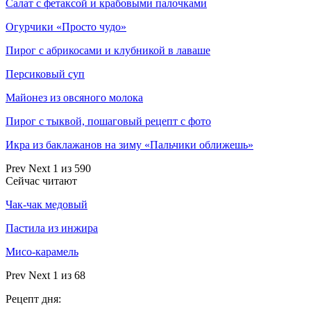
Салат с фетаксой и крабовыми палочками
Огурчики «Просто чудо»
Пирог с абрикосами и клубникой в лаваше
Персиковый суп
Майонез из овсяного молока
Пирог с тыквой, пошаговый рецепт с фото
Икра из баклажанов на зиму «Пальчики оближешь»
Prev
Next
1 из 590
Сейчас читают
Чак-чак медовый
Пастила из инжира
Мисо-карамель
Prev
Next
1 из 68
Рецепт дня: