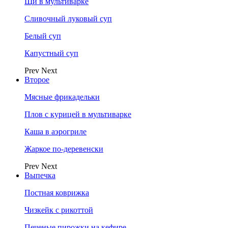
Щи в мультиварке
Сливочный луковый суп
Белый суп
Капустный суп
Prev
Next
Второе
Мясные фрикадельки
Плов с курицей в мультиварке
Каша в аэрогриле
Жаркое по-деревенски
Prev
Next
Выпечка
Постная коврижка
Чизкейк с рикоттой
Печеные пирожки на кефире