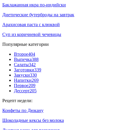
Баклажанная икра по-индийски
Диетические бутерброды на завтрак
Арахисовая паста с клюквой
Суп из коричневой чечевицы
Популярные категории
Второе
404
Выпечка
388
Салаты
342
Заготовки
339
Закуски
330
Напитки
269
Первое
209
Дессерт
205
Рецепт недели:
Конфеты по Дюкану
Шоколадные кексы без молока