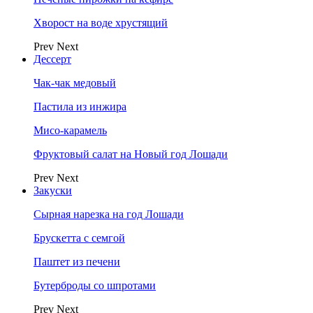
Хворост на воде хрустящий
Prev
Next
Дессерт
Чак-чак медовый
Пастила из инжира
Мисо-карамель
Фруктовый салат на Новый год Лошади
Prev
Next
Закуски
Сырная нарезка на год Лошади
Брускетта с семгой
Паштет из печени
Бутерброды со шпротами
Prev
Next