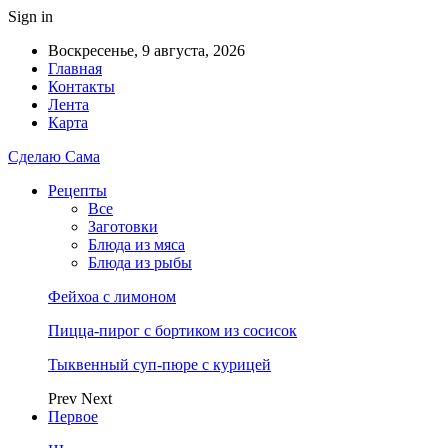
Sign in
Воскресенье, 9 августа, 2026
Главная
Контакты
Лента
Карта
Сделаю Сама
Рецепты
Все
Заготовки
Блюда из мяса
Блюда из рыбы
Фейхоа с лимоном
Пицца-пирог с бортиком из сосисок
Тыквенный суп-пюре с курицей
Prev
Next
Первое