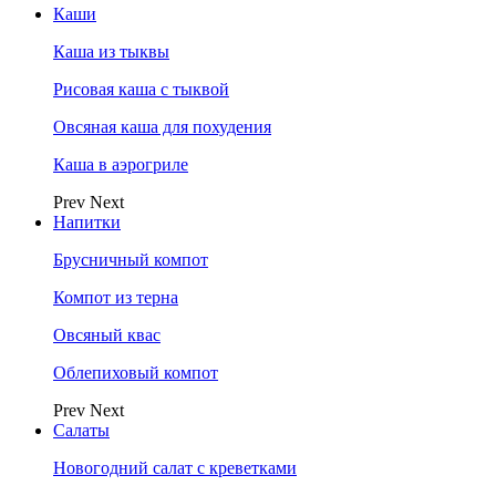
Каши
Каша из тыквы
Рисовая каша с тыквой
Овсяная каша для похудения
Каша в аэрогриле
Prev
Next
Напитки
Брусничный компот
Компот из терна
Овсяный квас
Облепиховый компот
Prev
Next
Салаты
Новогодний салат с креветками