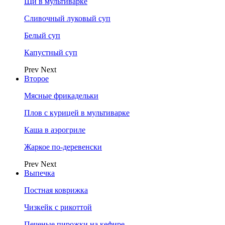
Щи в мультиварке
Сливочный луковый суп
Белый суп
Капустный суп
Prev
Next
Второе
Мясные фрикадельки
Плов с курицей в мультиварке
Каша в аэрогриле
Жаркое по-деревенски
Prev
Next
Выпечка
Постная коврижка
Чизкейк с рикоттой
Печеные пирожки на кефире