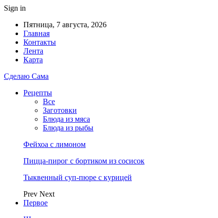
Sign in
Пятница, 7 августа, 2026
Главная
Контакты
Лента
Карта
Сделаю Сама
Рецепты
Все
Заготовки
Блюда из мяса
Блюда из рыбы
Фейхоа с лимоном
Пицца-пирог с бортиком из сосисок
Тыквенный суп-пюре с курицей
Prev
Next
Первое