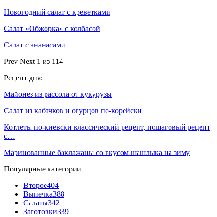
Новогодний салат с креветками
Салат «Обжорка» с колбасой
Салат с ананасами
Prev
Next
1 из 114
Рецепт дня:
Майонез из рассола от кукурузы
Салат из кабачков и огурцов по-корейски
Котлеты по-киевски классический рецепт, пошаговый рецепт
с…
Маринованные баклажаны со вкусом шашлыка на зиму
Популярные категории
Второе
404
Выпечка
388
Салаты
342
Заготовки
339