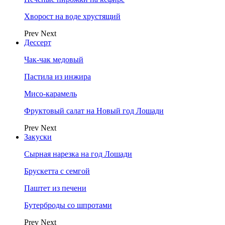
Хворост на воде хрустящий
Prev
Next
Дессерт
Чак-чак медовый
Пастила из инжира
Мисо-карамель
Фруктовый салат на Новый год Лошади
Prev
Next
Закуски
Сырная нарезка на год Лошади
Брускетта с семгой
Паштет из печени
Бутерброды со шпротами
Prev
Next