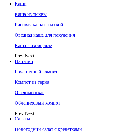
Каши
Каша из тыквы
Рисовая каша с тыквой
Овсяная каша для похудения
Каша в аэрогриле
Prev
Next
Напитки
Брусничный компот
Компот из терна
Овсяный квас
Облепиховый компот
Prev
Next
Салаты
Новогодний салат с креветками