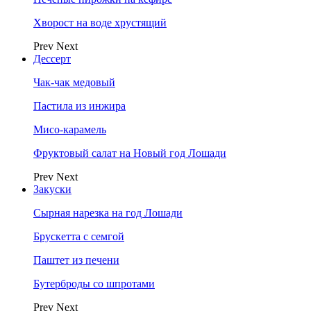
Хворост на воде хрустящий
Prev
Next
Дессерт
Чак-чак медовый
Пастила из инжира
Мисо-карамель
Фруктовый салат на Новый год Лошади
Prev
Next
Закуски
Сырная нарезка на год Лошади
Брускетта с семгой
Паштет из печени
Бутерброды со шпротами
Prev
Next