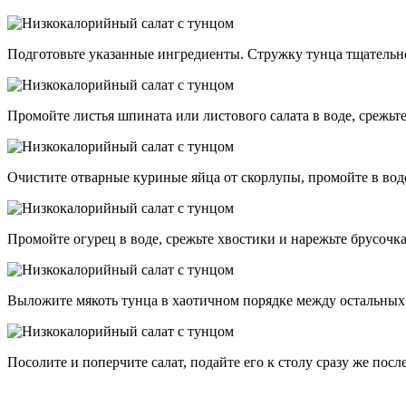
Подготовьте указанные ингредиенты. Стружку тунца тщательно 
Промойте листья шпината или листового салата в воде, срежьт
Очистите отварные куриные яйца от скорлупы, промойте в вод
Промойте огурец в воде, срежьте хвостики и нарежьте брусочк
Выложите мякоть тунца в хаотичном порядке между остальных 
Посолите и поперчите салат, подайте его к столу сразу же посл