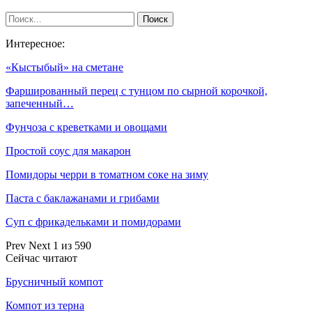
Интересное:
«Кыстыбый» на сметане
Фаршированный перец с тунцом по сырной корочкой,
запеченный…
Фунчоза с креветками и овощами
Простой соус для макарон
Помидоры черри в томатном соке на зиму
Паста с баклажанами и грибами
Суп с фрикадельками и помидорами
Prev
Next
1 из 590
Сейчас читают
Брусничный компот
Компот из терна