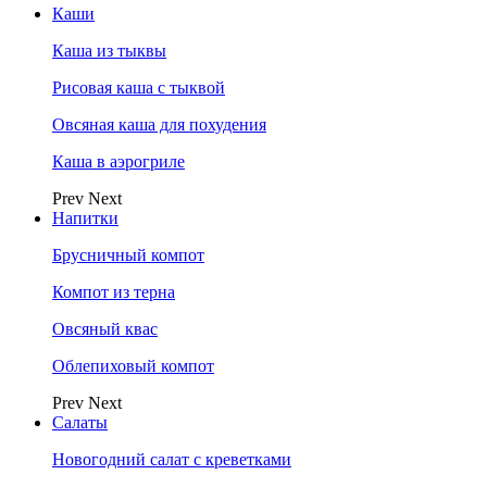
Каши
Каша из тыквы
Рисовая каша с тыквой
Овсяная каша для похудения
Каша в аэрогриле
Prev
Next
Напитки
Брусничный компот
Компот из терна
Овсяный квас
Облепиховый компот
Prev
Next
Салаты
Новогодний салат с креветками