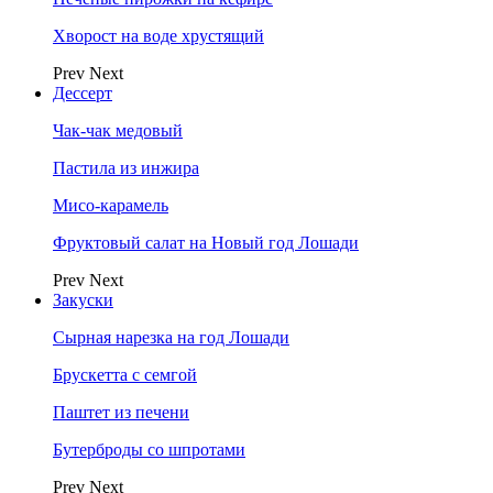
Хворост на воде хрустящий
Prev
Next
Дессерт
Чак-чак медовый
Пастила из инжира
Мисо-карамель
Фруктовый салат на Новый год Лошади
Prev
Next
Закуски
Сырная нарезка на год Лошади
Брускетта с семгой
Паштет из печени
Бутерброды со шпротами
Prev
Next