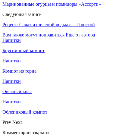
Маринованные огурцы и помидоры «Ассорти»
Следующая запись
Рецепт: Салат из зеленой редьки — Простой
Вам также могут понравиться
Еще от автора
Напитки
Брусничный компот
Напитки
Компот из терна
Напитки
Овсяный квас
Напитки
Облепиховый компот
Prev
Next
Комментарии закрыты.