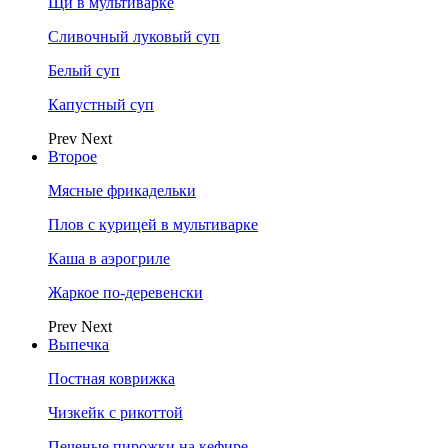
Щи в мультиварке
Сливочный луковый суп
Белый суп
Капустный суп
Prev
Next
Второе
Мясные фрикадельки
Плов с курицей в мультиварке
Каша в аэрогриле
Жаркое по-деревенски
Prev
Next
Выпечка
Постная коврижка
Чизкейк с рикоттой
Печеные пирожки на кефире