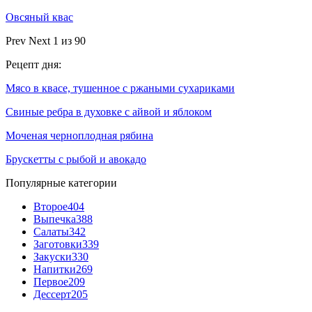
Овсяный квас
Prev
Next
1 из 90
Рецепт дня:
Мясо в квасе, тушенное с ржаными сухариками
Свиные ребра в духовке с айвой и яблоком
Моченая черноплодная рябина
Брускетты с рыбой и авокадо
Популярные категории
Второе
404
Выпечка
388
Салаты
342
Заготовки
339
Закуски
330
Напитки
269
Первое
209
Дессерт
205