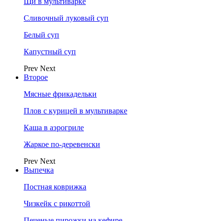
Щи в мультиварке
Сливочный луковый суп
Белый суп
Капустный суп
Prev
Next
Второе
Мясные фрикадельки
Плов с курицей в мультиварке
Каша в аэрогриле
Жаркое по-деревенски
Prev
Next
Выпечка
Постная коврижка
Чизкейк с рикоттой
Печеные пирожки на кефире