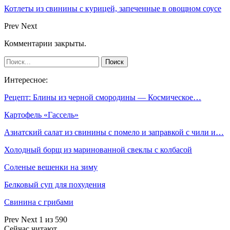
Котлеты из свинины с курицей, запеченные в овощном соусе
Prev
Next
Комментарии закрыты.
Интересное:
Рецепт: Блины из черной смородины — Космическое…
Картофель «Гассель»
Азиатский салат из свинины с помело и заправкой с чили и…
Холодный борщ из маринованной свеклы с колбасой
Соленые вешенки на зиму
Белковый суп для похудения
Свинина с грибами
Prev
Next
1 из 590
Сейчас читают