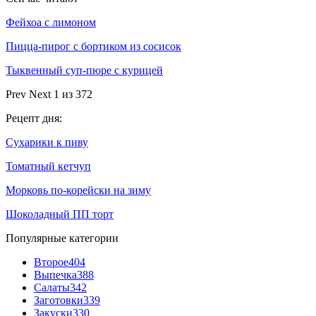
Фейхоа с лимоном
Пицца-пирог с бортиком из сосисок
Тыквенный суп-пюре с курицей
Prev
Next
1 из 372
Рецепт дня:
Сухарики к пиву
Томатный кетчуп
Морковь по-корейски на зиму
Шоколадный ПП торт
Популярные категории
Второе
404
Выпечка
388
Салаты
342
Заготовки
339
Закуски
330