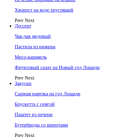
Хворост на воде хрустящий
Prev
Next
Дессерт
Чак-чак медовый
Пастила из инжира
Мисо-карамель
Фруктовый салат на Новый год Лошади
Prev
Next
Закуски
Сырная нарезка на год Лошади
Брускетта с семгой
Паштет из печени
Бутерброды со шпротами
Prev
Next