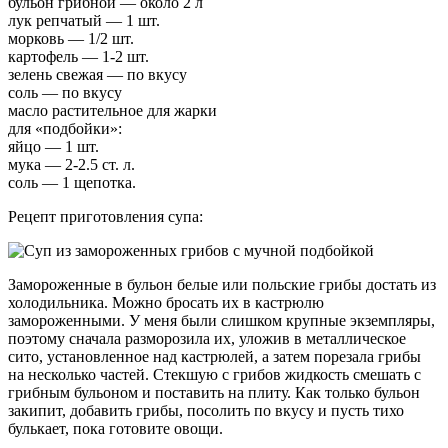
бульон грибной — около 2 л
лук репчатый — 1 шт.
морковь — 1/2 шт.
картофель — 1-2 шт.
зелень свежая — по вкусу
соль — по вкусу
масло растительное для жарки
для «подбойки»:
яйцо — 1 шт.
мука — 2-2.5 ст. л.
соль — 1 щепотка.
Рецепт приготовления супа:
Замороженные в бульон белые или польские грибы достать из
холодильника. Можно бросать их в кастрюлю
замороженными. У меня были слишком крупные экземпляры,
поэтому сначала разморозила их, уложив в металлическое
сито, установленное над кастрюлей, а затем порезала грибы
на несколько частей. Стекшую с грибов жидкость смешать с
грибным бульоном и поставить на плиту. Как только бульон
закипит, добавить грибы, посолить по вкусу и пусть тихо
булькает, пока готовите овощи.