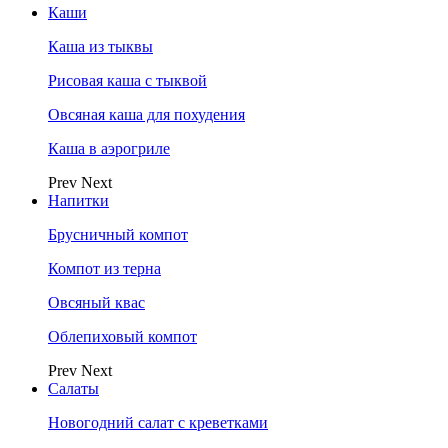
Каши
Каша из тыквы
Рисовая каша с тыквой
Овсяная каша для похудения
Каша в аэрогриле
Prev
Next
Напитки
Брусничный компот
Компот из терна
Овсяный квас
Облепиховый компот
Prev
Next
Салаты
Новогодний салат с креветками