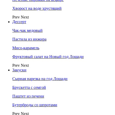
Хворост на воде хрустящий
Prev
Next
Дессерт
Чак-чак медовый
Пастила из инжира
Мисо-карамель
Фруктовый салат на Новый год Лошади
Prev
Next
Закуски
Сырная нарезка на год Лошади
Брускетта с семгой
Паштет из печени
Бутерброды со шпротами
Prev
Next