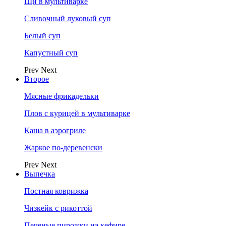
Щи в мультиварке
Сливочный луковый суп
Белый суп
Капустный суп
Prev
Next
Второе
Мясные фрикадельки
Плов с курицей в мультиварке
Каша в аэрогриле
Жаркое по-деревенски
Prev
Next
Выпечка
Постная коврижка
Чизкейк с рикоттой
Печеные пирожки на кефире