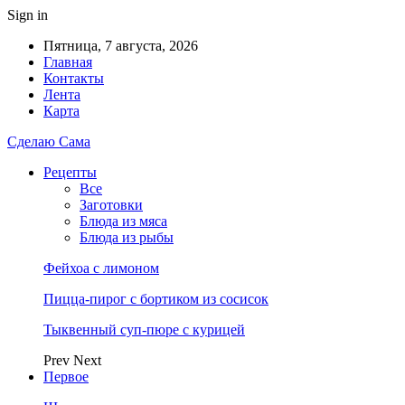
Sign in
Пятница, 7 августа, 2026
Главная
Контакты
Лента
Карта
Сделаю Сама
Рецепты
Все
Заготовки
Блюда из мяса
Блюда из рыбы
Фейхоа с лимоном
Пицца-пирог с бортиком из сосисок
Тыквенный суп-пюре с курицей
Prev
Next
Первое