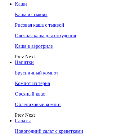
Каши
Каша из тыквы
Рисовая каша с тыквой
Овсяная каша для похудения
Каша в аэрогриле
Prev
Next
Напитки
Брусничный компот
Компот из терна
Овсяный квас
Облепиховый компот
Prev
Next
Салаты
Новогодний салат с креветками