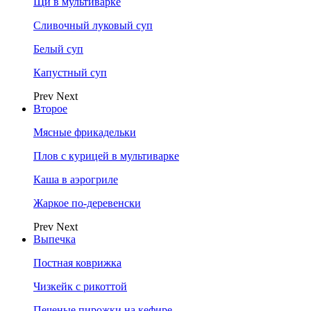
Щи в мультиварке
Сливочный луковый суп
Белый суп
Капустный суп
Prev
Next
Второе
Мясные фрикадельки
Плов с курицей в мультиварке
Каша в аэрогриле
Жаркое по-деревенски
Prev
Next
Выпечка
Постная коврижка
Чизкейк с рикоттой
Печеные пирожки на кефире