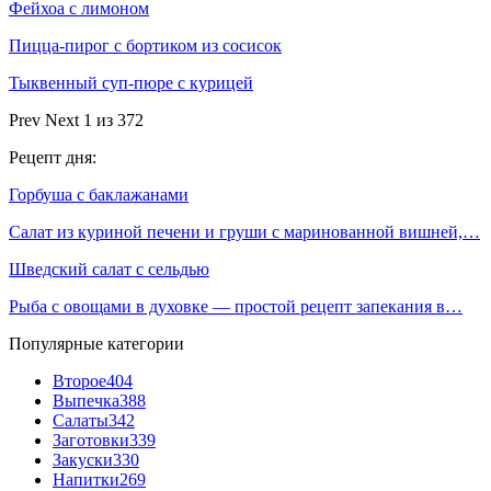
Фейхоа с лимоном
Пицца-пирог с бортиком из сосисок
Тыквенный суп-пюре с курицей
Prev
Next
1 из 372
Рецепт дня:
Горбуша с баклажанами
Салат из куриной печени и груши с маринованной вишней,…
Шведский салат с сельдью
Рыба с овощами в духовке — простой рецепт запекания в…
Популярные категории
Второе
404
Выпечка
388
Салаты
342
Заготовки
339
Закуски
330
Напитки
269