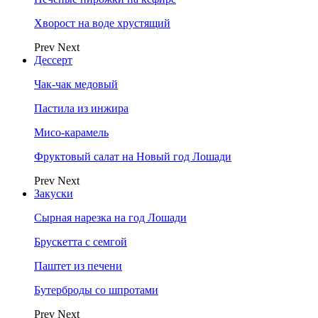
Хворост на воде хрустящий
Prev
Next
Дессерт
Чак-чак медовый
Пастила из инжира
Мисо-карамель
Фруктовый салат на Новый год Лошади
Prev
Next
Закуски
Сырная нарезка на год Лошади
Брускетта с семгой
Паштет из печени
Бутерброды со шпротами
Prev
Next