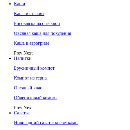
Каши
Каша из тыквы
Рисовая каша с тыквой
Овсяная каша для похудения
Каша в аэрогриле
Prev
Next
Напитки
Брусничный компот
Компот из терна
Овсяный квас
Облепиховый компот
Prev
Next
Салаты
Новогодний салат с креветками