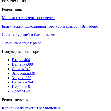
Prev
Next
1 из 372
Рецепт дня:
Молоко из тыквенных семечек
Бразильский шоколадный торт «Бригадейро» (Brigadeiro)
Салат с курицей и блинчиками
Лимонный соус к рыбе
Популярные категории
Второе
404
Выпечка
388
Салаты
342
Заготовки
339
Закуски
330
Напитки
269
Первое
209
Дессерт
205
Рецепт недели:
Капкейки из печенья без выпечки