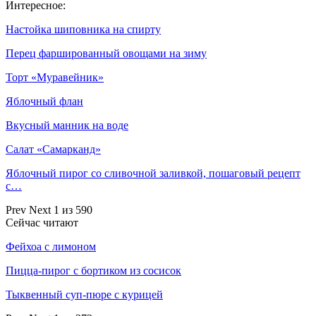
Интересное:
Настойка шиповника на спирту
Перец фаршированный овощами на зиму
Торт «Муравейник»
Яблочный флан
Вкусный манник на воде
Салат «Самарканд»
Яблочный пирог со сливочной заливкой, пошаговый рецепт
с…
Prev
Next
1 из 590
Сейчас читают
Фейхоа с лимоном
Пицца-пирог с бортиком из сосисок
Тыквенный суп-пюре с курицей