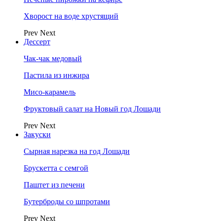
Хворост на воде хрустящий
Prev
Next
Дессерт
Чак-чак медовый
Пастила из инжира
Мисо-карамель
Фруктовый салат на Новый год Лошади
Prev
Next
Закуски
Сырная нарезка на год Лошади
Брускетта с семгой
Паштет из печени
Бутерброды со шпротами
Prev
Next