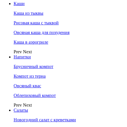
Каши
Каша из тыквы
Рисовая каша с тыквой
Овсяная каша для похудения
Каша в аэрогриле
Prev
Next
Напитки
Брусничный компот
Компот из терна
Овсяный квас
Облепиховый компот
Prev
Next
Салаты
Новогодний салат с креветками