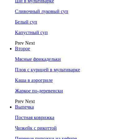
Щи в мультиварке
Сливочный луковый суп
Белый суп
Капустный суп
Prev
Next
Второе
Мясные фрикадельки
Плов с курицей в мультиварке
Каша в аэрогриле
Жаркое по-деревенски
Prev
Next
Выпечка
Постная коврижка
Чизкейк с рикоттой
Печеные пирожки на кефире