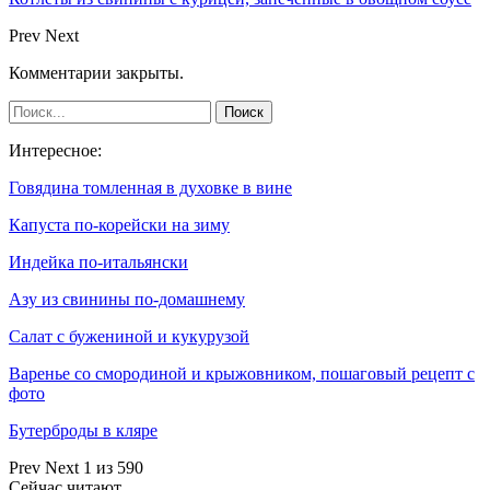
Prev
Next
Комментарии закрыты.
Интересное:
Говядина томленная в духовке в вине
Капуста по-корейски на зиму
Индейка по-итальянски
Азу из свинины по-домашнему
Салат с бужениной и кукурузой
Варенье со смородиной и крыжовником, пошаговый рецепт с
фото
Бутерброды в кляре
Prev
Next
1 из 590
Сейчас читают