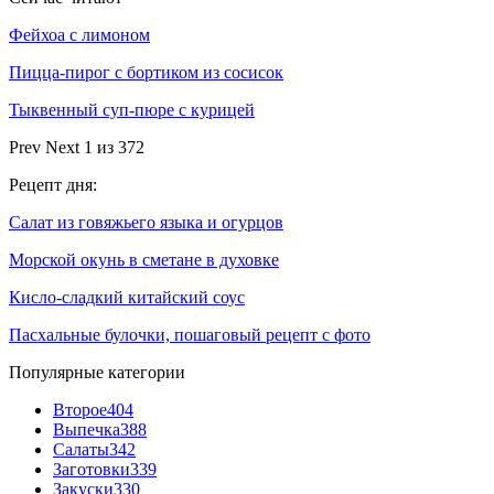
Фейхоа с лимоном
Пицца-пирог с бортиком из сосисок
Тыквенный суп-пюре с курицей
Prev
Next
1 из 372
Рецепт дня:
Салат из говяжьего языка и огурцов
Морской окунь в сметане в духовке
Кисло-сладкий китайский соус
Пасхальные булочки, пошаговый рецепт с фото
Популярные категории
Второе
404
Выпечка
388
Салаты
342
Заготовки
339
Закуски
330