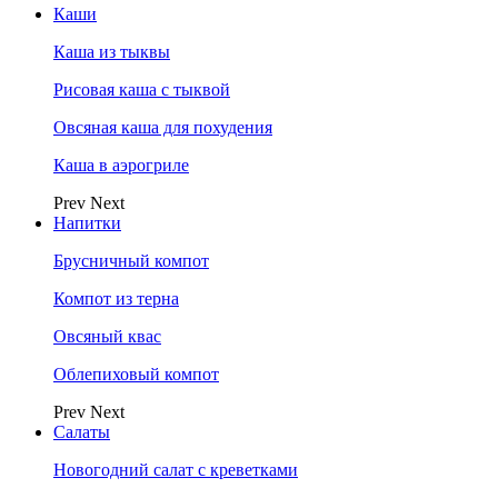
Каши
Каша из тыквы
Рисовая каша с тыквой
Овсяная каша для похудения
Каша в аэрогриле
Prev
Next
Напитки
Брусничный компот
Компот из терна
Овсяный квас
Облепиховый компот
Prev
Next
Салаты
Новогодний салат с креветками