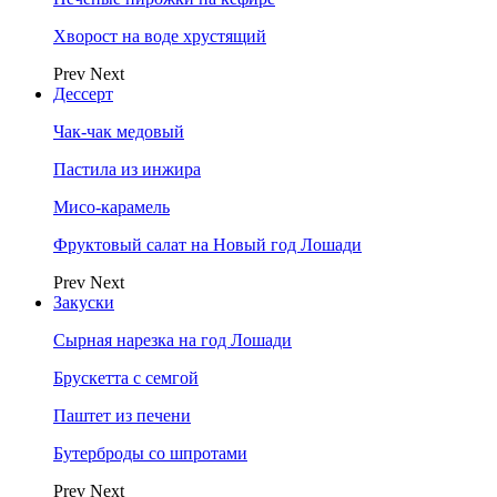
Хворост на воде хрустящий
Prev
Next
Дессерт
Чак-чак медовый
Пастила из инжира
Мисо-карамель
Фруктовый салат на Новый год Лошади
Prev
Next
Закуски
Сырная нарезка на год Лошади
Брускетта с семгой
Паштет из печени
Бутерброды со шпротами
Prev
Next