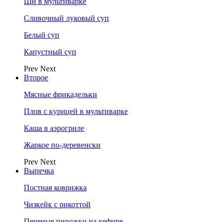
Щи в мультиварке
Сливочный луковый суп
Белый суп
Капустный суп
Prev
Next
Второе
Мясные фрикадельки
Плов с курицей в мультиварке
Каша в аэрогриле
Жаркое по-деревенски
Prev
Next
Выпечка
Постная коврижка
Чизкейк с рикоттой
Печеные пирожки на кефире