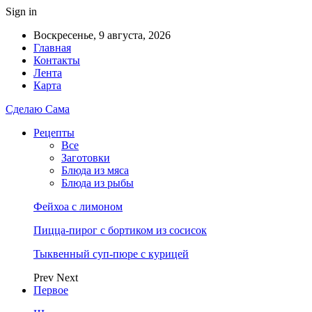
Sign in
Воскресенье, 9 августа, 2026
Главная
Контакты
Лента
Карта
Сделаю Сама
Рецепты
Все
Заготовки
Блюда из мяса
Блюда из рыбы
Фейхоа с лимоном
Пицца-пирог с бортиком из сосисок
Тыквенный суп-пюре с курицей
Prev
Next
Первое