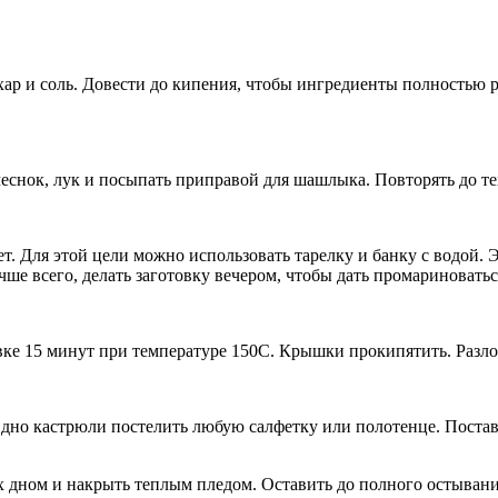
ахар и соль. Довести до кипения, чтобы ингредиенты полностью 
снок, лук и посыпать приправой для шашлыка. Повторять до тех
т. Для этой цели можно использовать тарелку и банку с водой. 
чше всего, делать заготовку вечером, чтобы дать промариновать
вке 15 минут при температуре 150С. Крышки прокипятить. Разл
а дно кастрюли постелить любую салфетку или полотенце. Поста
рх дном и накрыть теплым пледом. Оставить до полного остыв