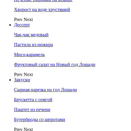
Хворост на воде хрустящий
Prev
Next
Дессерт
Чак-чак медовый
Пастила из инжира
Мисо-карамель
Фруктовый салат на Новый год Лошади
Prev
Next
Закуски
Сырная нарезка на год Лошади
Брускетта с семгой
Паштет из печени
Бутерброды со шпротами
Prev
Next