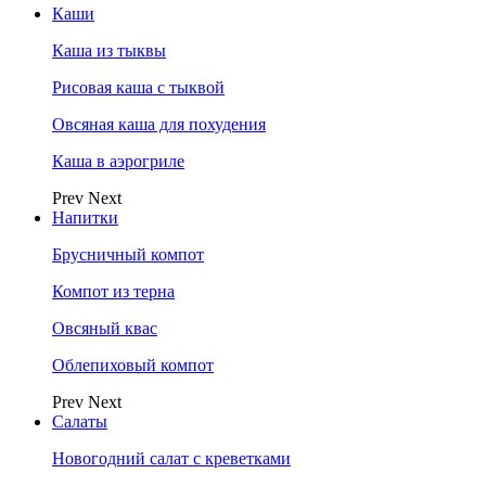
Каши
Каша из тыквы
Рисовая каша с тыквой
Овсяная каша для похудения
Каша в аэрогриле
Prev
Next
Напитки
Брусничный компот
Компот из терна
Овсяный квас
Облепиховый компот
Prev
Next
Салаты
Новогодний салат с креветками