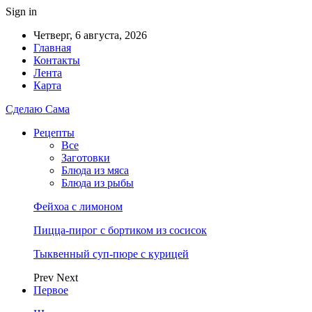
Sign in
Четверг, 6 августа, 2026
Главная
Контакты
Лента
Карта
Сделаю Сама
Рецепты
Все
Заготовки
Блюда из мяса
Блюда из рыбы
Фейхоа с лимоном
Пицца-пирог с бортиком из сосисок
Тыквенный суп-пюре с курицей
Prev
Next
Первое