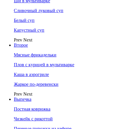
Щи в мультиварке
Сливочный луковый суп
Белый суп
Капустный суп
Prev
Next
Второе
Мясные фрикадельки
Плов с курицей в мультиварке
Каша в аэрогриле
Жаркое по-деревенски
Prev
Next
Выпечка
Постная коврижка
Чизкейк с рикоттой
Печеные пирожки на кефире