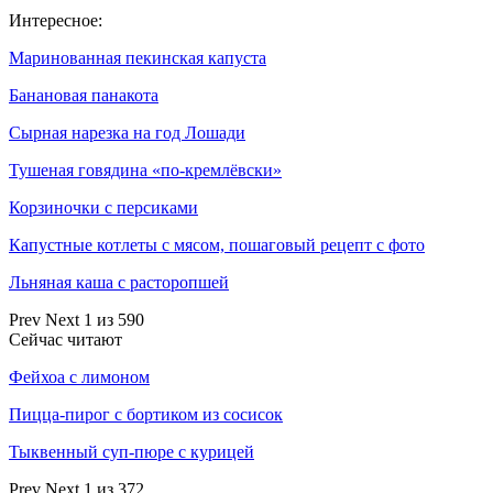
Интересное:
Маринованная пекинская капуста
Банановая панакота
Сырная нарезка на год Лошади
Тушеная говядина «по-кремлёвски»
Корзиночки с персиками
Капустные котлеты с мясом, пошаговый рецепт с фото
Льняная каша с расторопшей
Prev
Next
1 из 590
Сейчас читают
Фейхоа с лимоном
Пицца-пирог с бортиком из сосисок
Тыквенный суп-пюре с курицей
Prev
Next
1 из 372