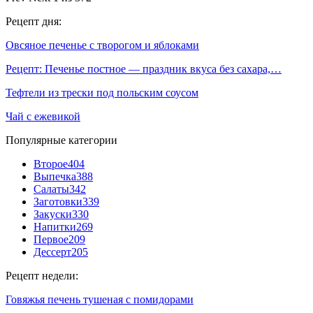
Рецепт дня:
Овсяное печенье с творогом и яблоками
Рецепт: Печенье постное — праздник вкуса без сахара,…
Тефтели из трески под польским соусом
Чай с ежевикой
Популярные категории
Второе
404
Выпечка
388
Салаты
342
Заготовки
339
Закуски
330
Напитки
269
Первое
209
Дессерт
205
Рецепт недели:
Говяжья печень тушеная с помидорами