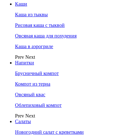
Каши
Каша из тыквы
Рисовая каша с тыквой
Овсяная каша для похудения
Каша в аэрогриле
Prev
Next
Напитки
Брусничный компот
Компот из терна
Овсяный квас
Облепиховый компот
Prev
Next
Салаты
Новогодний салат с креветками