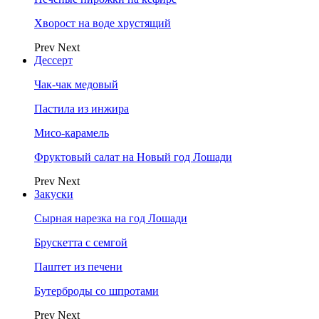
Хворост на воде хрустящий
Prev
Next
Дессерт
Чак-чак медовый
Пастила из инжира
Мисо-карамель
Фруктовый салат на Новый год Лошади
Prev
Next
Закуски
Сырная нарезка на год Лошади
Брускетта с семгой
Паштет из печени
Бутерброды со шпротами
Prev
Next