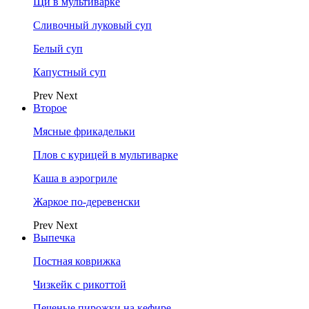
Щи в мультиварке
Сливочный луковый суп
Белый суп
Капустный суп
Prev
Next
Второе
Мясные фрикадельки
Плов с курицей в мультиварке
Каша в аэрогриле
Жаркое по-деревенски
Prev
Next
Выпечка
Постная коврижка
Чизкейк с рикоттой
Печеные пирожки на кефире