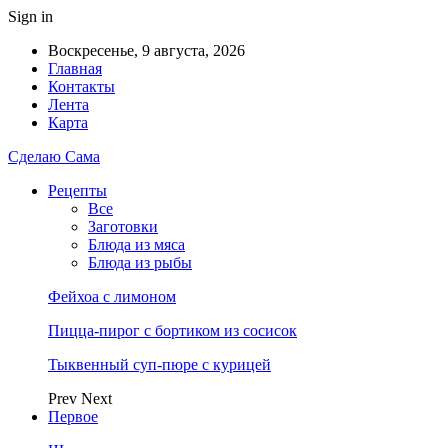
Sign in
Воскресенье, 9 августа, 2026
Главная
Контакты
Лента
Карта
Сделаю Сама
Рецепты
Все
Заготовки
Блюда из мяса
Блюда из рыбы
Фейхоа с лимоном
Пицца-пирог с бортиком из сосисок
Тыквенный суп-пюре с курицей
Prev
Next
Первое