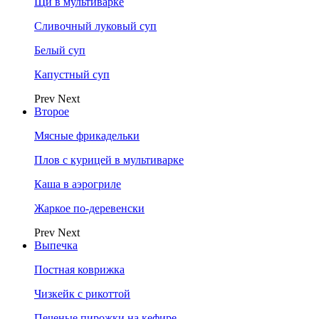
Щи в мультиварке
Сливочный луковый суп
Белый суп
Капустный суп
Prev
Next
Второе
Мясные фрикадельки
Плов с курицей в мультиварке
Каша в аэрогриле
Жаркое по-деревенски
Prev
Next
Выпечка
Постная коврижка
Чизкейк с рикоттой
Печеные пирожки на кефире