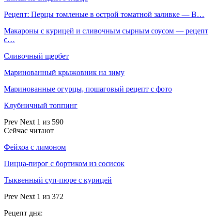
Рецепт: Перцы томленые в острой томатной заливке — В…
Макароны с курицей и сливочным сырным соусом — рецепт
с…
Сливочный щербет
Маринованный крыжовник на зиму
Маринованные огурцы, пошаговый рецепт с фото
Клубничный топпинг
Prev
Next
1 из 590
Сейчас читают
Фейхоа с лимоном
Пицца-пирог с бортиком из сосисок
Тыквенный суп-пюре с курицей
Prev
Next
1 из 372
Рецепт дня: