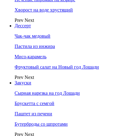
Хворост на воде хрустящий
Prev
Next
Дессерт
Чак-чак медовый
Пастила из инжира
Мисо-карамель
Фруктовый салат на Новый год Лошади
Prev
Next
Закуски
Сырная нарезка на год Лошади
Брускетта с семгой
Паштет из печени
Бутерброды со шпротами
Prev
Next