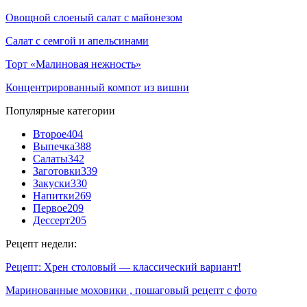
Овощной слоеный салат с майонезом
Салат с семгой и апельсинами
Торт «Малиновая нежность»
Концентрированный компот из вишни
Популярные категории
Второе
404
Выпечка
388
Салаты
342
Заготовки
339
Закуски
330
Напитки
269
Первое
209
Дессерт
205
Рецепт недели:
Рецепт: Хрен столовый — классический вариант!
Маринованные моховики , пошаговый рецепт с фото