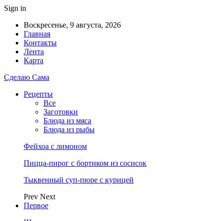
Sign in
Воскресенье, 9 августа, 2026
Главная
Контакты
Лента
Карта
Сделаю Сама
Рецепты
Все
Заготовки
Блюда из мяса
Блюда из рыбы
Фейхоа с лимоном
Пицца-пирог с бортиком из сосисок
Тыквенный суп-пюре с курицей
Prev
Next
Первое