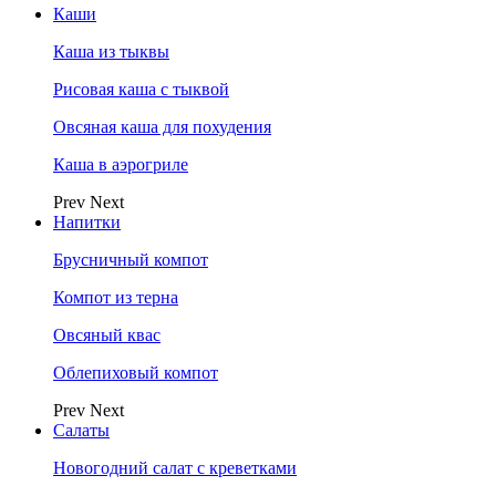
Каши
Каша из тыквы
Рисовая каша с тыквой
Овсяная каша для похудения
Каша в аэрогриле
Prev
Next
Напитки
Брусничный компот
Компот из терна
Овсяный квас
Облепиховый компот
Prev
Next
Салаты
Новогодний салат с креветками