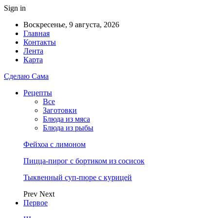
Sign in
Воскресенье, 9 августа, 2026
Главная
Контакты
Лента
Карта
Сделаю Сама
Рецепты
Все
Заготовки
Блюда из мяса
Блюда из рыбы
Фейхоа с лимоном
Пицца-пирог с бортиком из сосисок
Тыквенный суп-пюре с курицей
Prev
Next
Первое