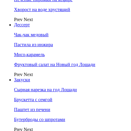
Хворост на воде хрустящий
Prev
Next
Дессерт
Чак-чак медовый
Пастила из инжира
Мисо-карамель
Фруктовый салат на Новый год Лошади
Prev
Next
Закуски
Сырная нарезка на год Лошади
Брускетта с семгой
Паштет из печени
Бутерброды со шпротами
Prev
Next