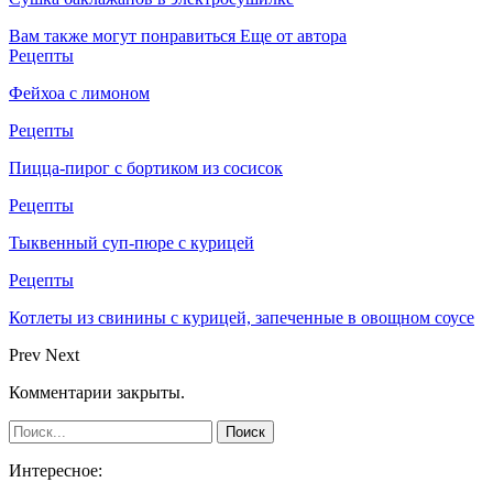
Вам также могут понравиться
Еще от автора
Рецепты
Фейхоа с лимоном
Рецепты
Пицца-пирог с бортиком из сосисок
Рецепты
Тыквенный суп-пюре с курицей
Рецепты
Котлеты из свинины с курицей, запеченные в овощном соусе
Prev
Next
Комментарии закрыты.
Интересное: