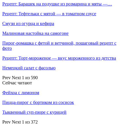
Рецепт: Барашек на подушке из розмарина и мяты —…
Рецепт: Тефтельки с мятой — в томатном соусе
Смузи из огурца и кефира
Малиновая настойка на самогоне
Пирог-ромашка с фетой и ветчиной, пошаговый рецепт с
фото
Рецепт: Торт-мороженое — вкус мороженного из детства
Немецкий салат с фасолью
Prev
Next
1 из 590
Сейчас читают
Фейхоа с лимоном
Пицца-пирог с бортиком из сосисок
Тыквенный суп-пюре с курицей
Prev
Next
1 из 372