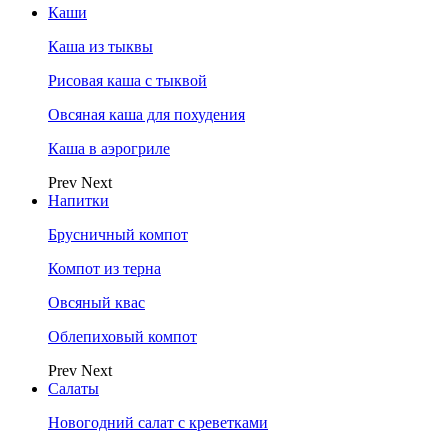
Каши
Каша из тыквы
Рисовая каша с тыквой
Овсяная каша для похудения
Каша в аэрогриле
Prev
Next
Напитки
Брусничный компот
Компот из терна
Овсяный квас
Облепиховый компот
Prev
Next
Салаты
Новогодний салат с креветками