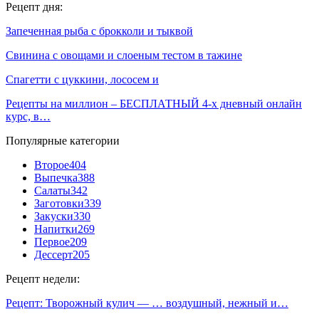
Рецепт дня:
Запеченная рыба с брокколи и тыквой
Свинина с овощами и слоеным тестом в тажине
Спагетти с цуккини, лососем и
Рецепты на миллион – БЕСПЛАТНЫЙ 4-х дневный онлайн
курс, в…
Популярные категории
Второе
404
Выпечка
388
Салаты
342
Заготовки
339
Закуски
330
Напитки
269
Первое
209
Дессерт
205
Рецепт недели:
Рецепт: Творожный кулич — … воздушный, нежный и…