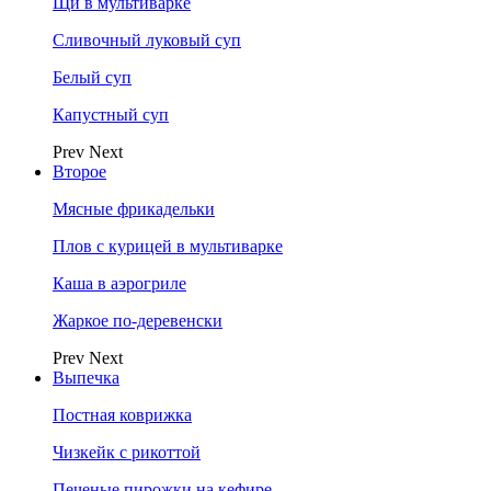
Щи в мультиварке
Сливочный луковый суп
Белый суп
Капустный суп
Prev
Next
Второе
Мясные фрикадельки
Плов с курицей в мультиварке
Каша в аэрогриле
Жаркое по-деревенски
Prev
Next
Выпечка
Постная коврижка
Чизкейк с рикоттой
Печеные пирожки на кефире