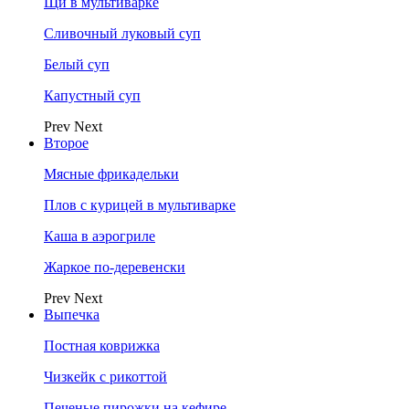
Щи в мультиварке
Сливочный луковый суп
Белый суп
Капустный суп
Prev
Next
Второе
Мясные фрикадельки
Плов с курицей в мультиварке
Каша в аэрогриле
Жаркое по-деревенски
Prev
Next
Выпечка
Постная коврижка
Чизкейк с рикоттой
Печеные пирожки на кефире