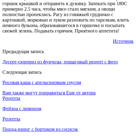
горшок крышкой и отправить в духовку. Запекать при 180С
примерно 2.5 часа, чтобы мясо стало мягким, а овощи
полностью пропеклись. Рагу из говяжьей грудинки с
картошкой, морковью и луком разложить по тарелкам, влить
немного бульона, образовавшегося в горшочке и посыпать
свежей зелень. Подавать горячим. Приятного аппетита!
Источник
Предыдущая запись
Десерт-сюрприз из фунчозы, пошаговый рецепт с фото
Следующая запись
Рисовая каша с апельсиновым соусом
Вам также могут понравиться
Еще от автора
Рецепты
Фейхоа с лимоном
Рецепты
Пицца-пирог с бортиком из сосисок