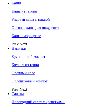
Каши
Каша из тыквы
Рисовая каша с тыквой
Овсяная каша для похудения
Каша в аэрогриле
Prev
Next
Напитки
Брусничный компот
Компот из терна
Овсяный квас
Облепиховый компот
Prev
Next
Салаты
Новогодний салат с креветками