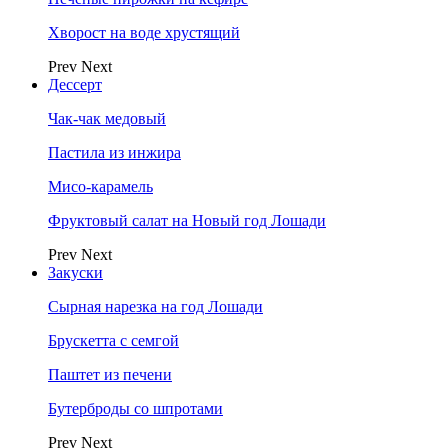
Хворост на воде хрустящий
Prev
Next
Дессерт
Чак-чак медовый
Пастила из инжира
Мисо-карамель
Фруктовый салат на Новый год Лошади
Prev
Next
Закуски
Сырная нарезка на год Лошади
Брускетта с семгой
Паштет из печени
Бутерброды со шпротами
Prev
Next