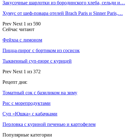
Закусочные шарлотки из бородинского хлеба, сельди и…
Хумус от шеф-повара отелей Brach Paris и Sinner Paris,…
Prev
Next
1 из 590
Сейчас читают
Фейхоа с лимоном
Пицца-пирог с бортиком из сосисок
Тыквенный суп-пюре с курицей
Prev
Next
1 из 372
Рецепт дня:
Томатный сок с базиликом на зиму
Рис с морепродуктами
Суп «Юшка» с кабачками
Перловка с куриной печенью и картофелем
Популярные категории