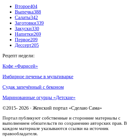
Второе
404
Выпечка
388
Салаты
342
Заготовки
339
Закуски
330
Напитки
269
Первое
209
Дессерт
205
Рецепт недели:
Кофе «Фарисей»
Имбирное печенье в мультиварке
Судак запечённый с беконом
Маринованные огурцы «Детские»
©2015- 2026 · Женский портал «Сделаю Сама»
Портал публикуют собственные и сторонние материалы с
выполнением обязательств по сохранению авторских прав. В
каждом материале указываются ссылки на источник
правообладателя.