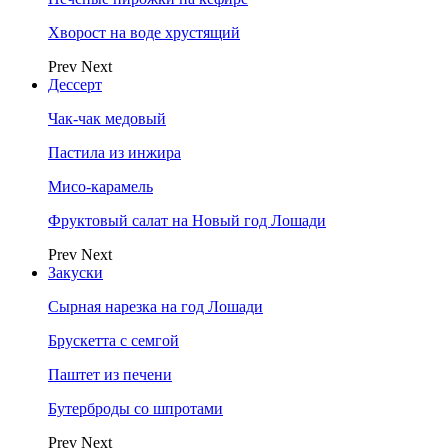
Хворост на воде хрустящий
Prev
Next
Дессерт
Чак-чак медовый
Пастила из инжира
Мисо-карамель
Фруктовый салат на Новый год Лошади
Prev
Next
Закуски
Сырная нарезка на год Лошади
Брускетта с семгой
Паштет из печени
Бутерброды со шпротами
Prev
Next