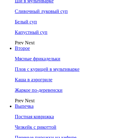
Щи в мультиварке
Сливочный луковый суп
Белый суп
Капустный суп
Prev
Next
Второе
Мясные фрикадельки
Плов с курицей в мультиварке
Каша в аэрогриле
Жаркое по-деревенски
Prev
Next
Выпечка
Постная коврижка
Чизкейк с рикоттой
Печеные пирожки на кефире