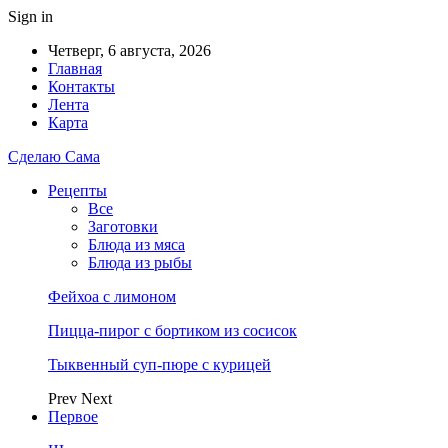
Sign in
Четверг, 6 августа, 2026
Главная
Контакты
Лента
Карта
Сделаю Сама
Рецепты
Все
Заготовки
Блюда из мяса
Блюда из рыбы
Фейхоа с лимоном
Пицца-пирог с бортиком из сосисок
Тыквенный суп-пюре с курицей
Prev
Next
Первое