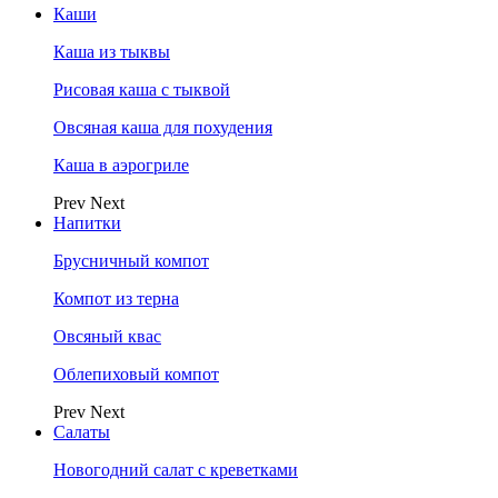
Каши
Каша из тыквы
Рисовая каша с тыквой
Овсяная каша для похудения
Каша в аэрогриле
Prev
Next
Напитки
Брусничный компот
Компот из терна
Овсяный квас
Облепиховый компот
Prev
Next
Салаты
Новогодний салат с креветками