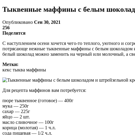
Тыквенные маффины с белым шоколад
Опубликовано
Сен 30, 2021
256
Поделится
С наступлением осени хочется чего-то теплого, уютного и со
потрясающе нежные тыквенные маффины с белым шоколадом и о
белый шоколад можно заменить на черный или молочный, а св
Метки:
кекс тыква маффины
Для рецепта маффинов вам потребуется:
пюре тыквенное (готовое) — 400г
мука — 250г
сахар — 225г
яйцо — 2 шт.
масло сливочное — 100г
корица (молотая) — 1 ч.л.
сода пищевая — 1/2 ч.л.