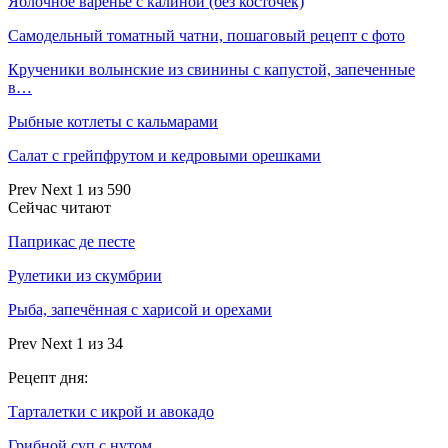
Яблочное варенье с калиной (без косточек)
Самодельный томатный чатни, пошаговый рецепт с фото
Крученики волынские из свинины с капустой, запеченные
в…
Рыбные котлеты с кальмарами
Салат с грейпфрутом и кедровыми орешками
Prev
Next
1 из 590
Сейчас читают
Паприкас де песте
Рулетики из скумбрии
Рыба, запечённая с харисой и орехами
Prev
Next
1 из 34
Рецепт дня:
Тарталетки с икрой и авокадо
Грибной суп с нутом