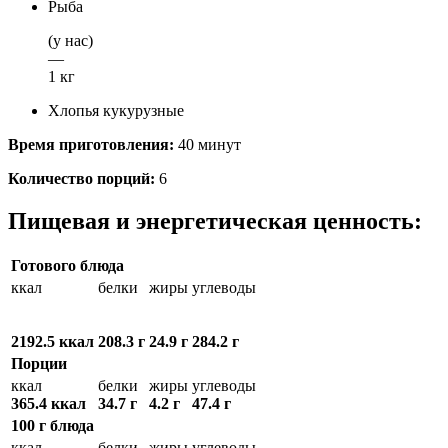
Рыба
(у нас)
—
1 кг
Хлопья кукурузные
Время приготовления:
40 минут
Количество порций:
6
Пищевая и энергетическая ценность:
Готового блюда
ккал
белки
жиры
углеводы
2192.5 ккал
208.3 г
24.9 г
284.2 г
Порции
ккал
белки
жиры
углеводы
365.4 ккал
34.7 г
4.2 г
47.4 г
100 г блюда
ккал
белки
жиры
углеводы