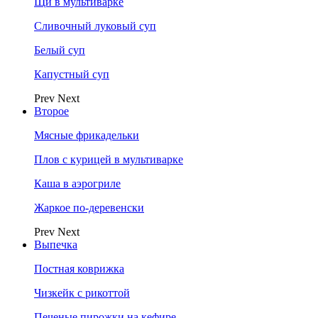
Щи в мультиварке
Сливочный луковый суп
Белый суп
Капустный суп
Prev
Next
Второе
Мясные фрикадельки
Плов с курицей в мультиварке
Каша в аэрогриле
Жаркое по-деревенски
Prev
Next
Выпечка
Постная коврижка
Чизкейк с рикоттой
Печеные пирожки на кефире