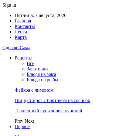
Sign in
Пятница, 7 августа, 2026
Главная
Контакты
Лента
Карта
Сделаю Сама
Рецепты
Все
Заготовки
Блюда из мяса
Блюда из рыбы
Фейхоа с лимоном
Пицца-пирог с бортиком из сосисок
Тыквенный суп-пюре с курицей
Prev
Next
Первое