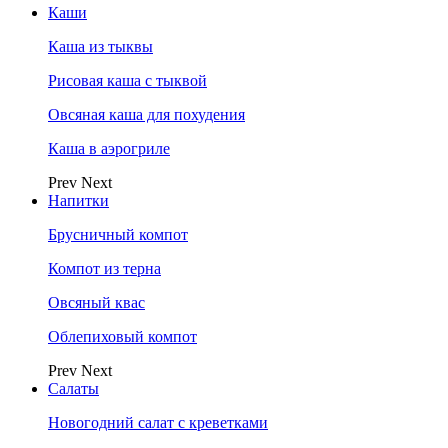
Каши
Каша из тыквы
Рисовая каша с тыквой
Овсяная каша для похудения
Каша в аэрогриле
Prev
Next
Напитки
Брусничный компот
Компот из терна
Овсяный квас
Облепиховый компот
Prev
Next
Салаты
Новогодний салат с креветками