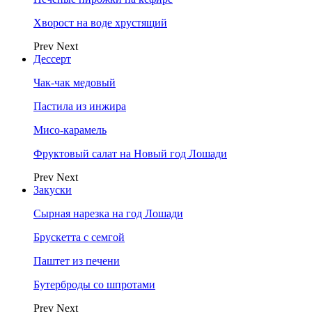
Хворост на воде хрустящий
Prev
Next
Дессерт
Чак-чак медовый
Пастила из инжира
Мисо-карамель
Фруктовый салат на Новый год Лошади
Prev
Next
Закуски
Сырная нарезка на год Лошади
Брускетта с семгой
Паштет из печени
Бутерброды со шпротами
Prev
Next