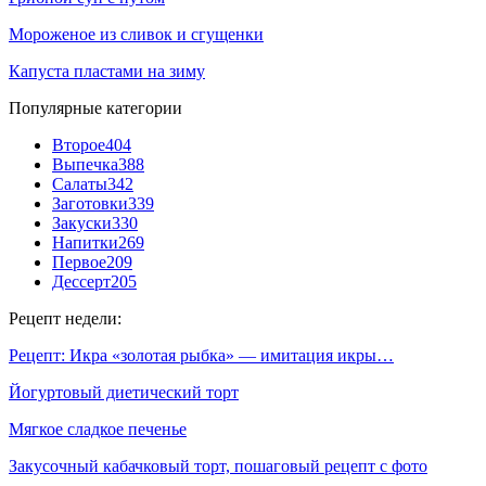
Мороженое из сливок и сгущенки
Капуста пластами на зиму
Популярные категории
Второе
404
Выпечка
388
Салаты
342
Заготовки
339
Закуски
330
Напитки
269
Первое
209
Дессерт
205
Рецепт недели:
Рецепт: Икра «золотая рыбка» — имитация икры…
Йогуртовый диетический торт
Мягкое сладкое печенье
Закусочный кабачковый торт, пошаговый рецепт с фото