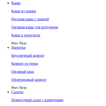
Каши
Каша из тыквы
Рисовая каша с тыквой
Овсяная каша для похудения
Каша в аэрогриле
Prev
Next
Напитки
Брусничный компот
Компот из терна
Овсяный квас
Облепиховый компот
Prev
Next
Салаты
Новогодний салат с креветками