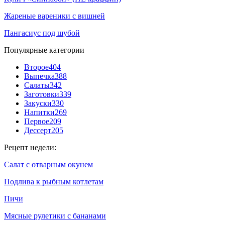
Жареные вареники с вишней
Пангасиус под шубой
Популярные категории
Второе
404
Выпечка
388
Салаты
342
Заготовки
339
Закуски
330
Напитки
269
Первое
209
Дессерт
205
Рецепт недели:
Салат с отварным окунем
Подлива к рыбным котлетам
Пичи
Мясные рулетики с бананами