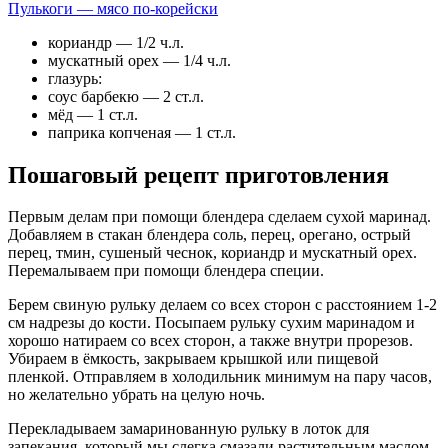
Пулькоги — мясо по-корейски
кориандр — 1/2 ч.л.
мускатный орех — 1/4 ч.л.
глазурь:
соус барбекю — 2 ст.л.
мёд — 1 ст.л.
паприка копченая — 1 ст.л.
Пошаговый рецепт приготовления
Первым делам при помощи блендера сделаем сухой маринад.
Добавляем в стакан блендера соль, перец, орегано, острый
перец, тмин, сушеный чеснок, кориандр и мускатный орех.
Перемалываем при помощи блендера специи.
Берем свиную рульку делаем со всех сторон с расстоянием 1-2
см надрезы до кости. Посыпаем рульку сухим маринадом и
хорошо натираем со всех сторон, а также внутри прорезов.
Убираем в ёмкость, закрываем крышкой или пищевой
пленкой. Отправляем в холодильник минимум на пару часов,
но желательно убрать на целую ночь.
Перекладываем замаринованную рульку в лоток для
запекания, который мы слегка смазали растительным маслом.