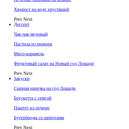
Хворост на воде хрустящий
Prev
Next
Дессерт
Чак-чак медовый
Пастила из инжира
Мисо-карамель
Фруктовый салат на Новый год Лошади
Prev
Next
Закуски
Сырная нарезка на год Лошади
Брускетта с семгой
Паштет из печени
Бутерброды со шпротами
Prev
Next