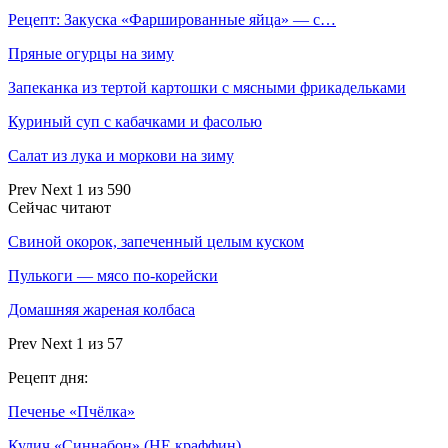
Рецепт: Закуска «Фаршированные яйца» — с…
Пряные огурцы на зиму
Запеканка из тертой картошки с мясными фрикадельками
Куриный суп с кабачками и фасолью
Салат из лука и моркови на зиму
Prev
Next
1 из 590
Сейчас читают
Свиной окорок, запеченный целым куском
Пулькоги — мясо по-корейски
Домашняя жареная колбаса
Prev
Next
1 из 57
Рецепт дня:
Печенье «Пчёлка»
Кулич «Синнабон» (НЕ краффин)