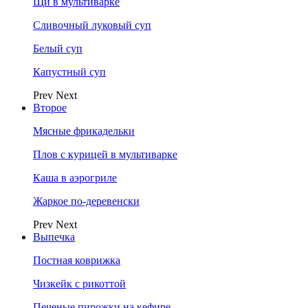
Щи в мультиварке
Сливочный луковый суп
Белый суп
Капустный суп
Prev
Next
Второе
Мясные фрикадельки
Плов с курицей в мультиварке
Каша в аэрогриле
Жаркое по-деревенски
Prev
Next
Выпечка
Постная коврижка
Чизкейк с рикоттой
Печеные пирожки на кефире