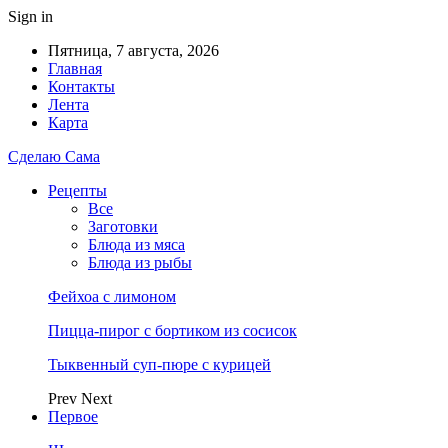
Sign in
Пятница, 7 августа, 2026
Главная
Контакты
Лента
Карта
Сделаю Сама
Рецепты
Все
Заготовки
Блюда из мяса
Блюда из рыбы
Фейхоа с лимоном
Пицца-пирог с бортиком из сосисок
Тыквенный суп-пюре с курицей
Prev
Next
Первое