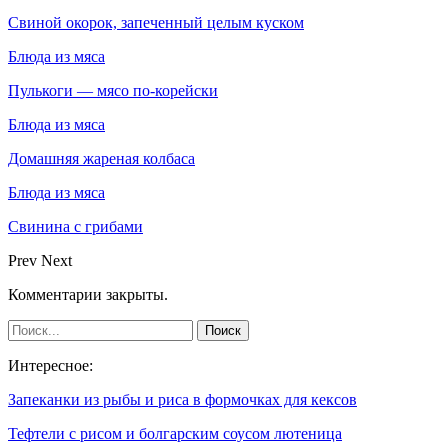
Свиной окорок, запеченный целым куском
Блюда из мяса
Пулькоги — мясо по-корейски
Блюда из мяса
Домашняя жареная колбаса
Блюда из мяса
Свинина с грибами
Prev
Next
Комментарии закрыты.
Интересное:
Запеканки из рыбы и риса в формочках для кексов
Тефтели с рисом и болгарским соусом лютеница