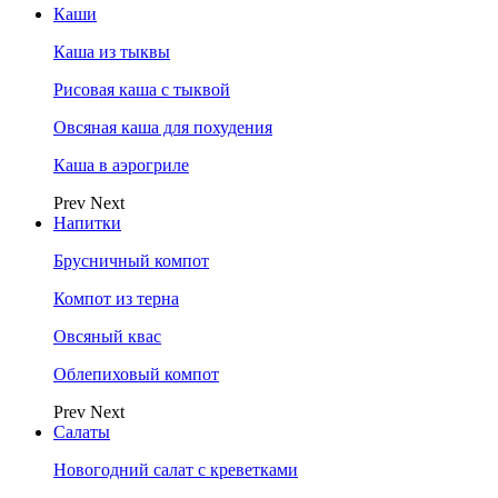
Каши
Каша из тыквы
Рисовая каша с тыквой
Овсяная каша для похудения
Каша в аэрогриле
Prev
Next
Напитки
Брусничный компот
Компот из терна
Овсяный квас
Облепиховый компот
Prev
Next
Салаты
Новогодний салат с креветками