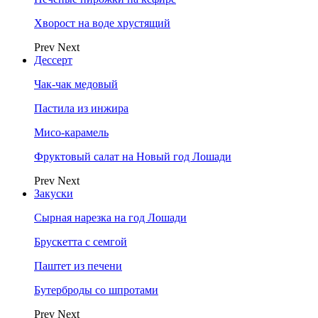
Хворост на воде хрустящий
Prev
Next
Дессерт
Чак-чак медовый
Пастила из инжира
Мисо-карамель
Фруктовый салат на Новый год Лошади
Prev
Next
Закуски
Сырная нарезка на год Лошади
Брускетта с семгой
Паштет из печени
Бутерброды со шпротами
Prev
Next