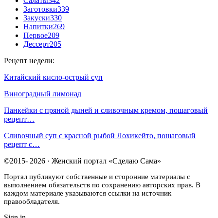
Салаты
342
Заготовки
339
Закуски
330
Напитки
269
Первое
209
Дессерт
205
Рецепт недели:
Китайский кисло-острый суп
Виноградный лимонад
Панкейки с пряной дыней и сливочным кремом, пошаговый
рецепт…
Сливочный суп с красной рыбой Лохикейто, пошаговый
рецепт с…
©2015- 2026 · Женский портал «Сделаю Сама»
Портал публикуют собственные и сторонние материалы с
выполнением обязательств по сохранению авторских прав. В
каждом материале указываются ссылки на источник
правообладателя.
Sign in