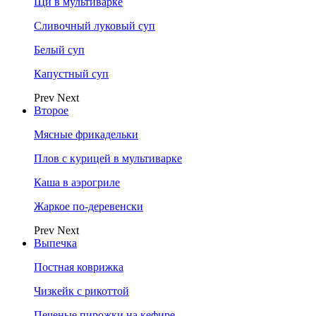
Щи в мультиварке
Сливочный луковый суп
Белый суп
Капустный суп
Prev
Next
Второе
Мясные фрикадельки
Плов с курицей в мультиварке
Каша в аэрогриле
Жаркое по-деревенски
Prev
Next
Выпечка
Постная коврижка
Чизкейк с рикоттой
Печеные пирожки на кефире