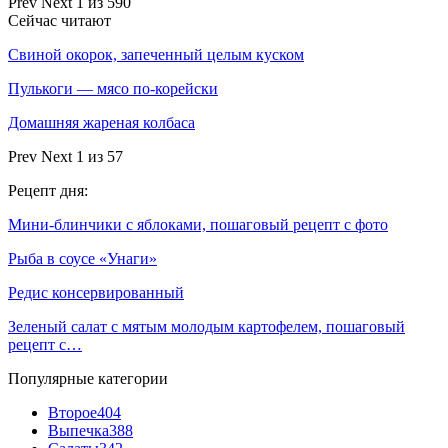
Prev
Next
1 из 590
Сейчас читают
Свиной окорок, запеченный целым куском
Пулькоги — мясо по-корейски
Домашняя жареная колбаса
Prev
Next
1 из 57
Рецепт дня:
Мини-блинчики с яблоками, пошаговый рецепт с фото
Рыба в соусе «Унаги»
Редис консервированный
Зеленый салат с мятым молодым картофелем, пошаговый
рецепт с…
Популярные категории
Второе
404
Выпечка
388